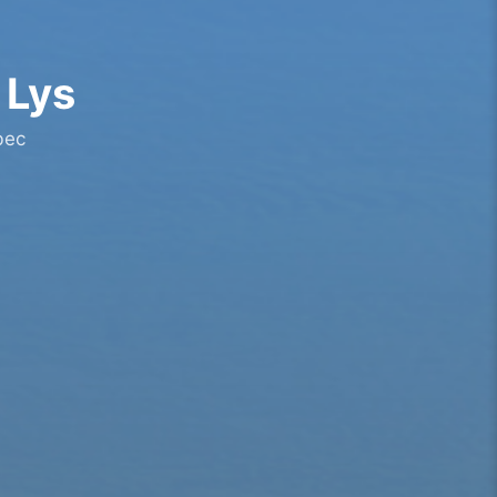
 Lys
bec