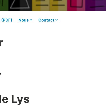
s (PDF)
Nous
Contact
r
,
de Lys