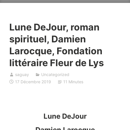
Lune DeJour, roman
spirituel, Damien
Larocque, Fondation
littéraire Fleur de Lys
saguay
Uncategorized
17 Décembre 2019
11 Minutes
Lune DeJour
Damien Larocque