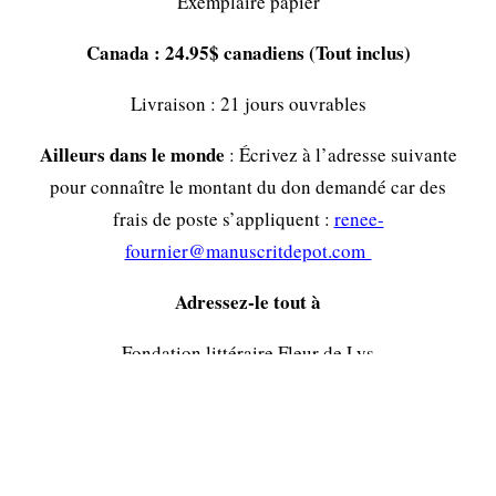
Exemplaire papier
Canada : 24.95$ canadiens (Tout inclus)
Livraison : 21 jours ouvrables
Ailleurs dans le monde
: Écrivez à l’adresse suivante
pour connaître le montant du don demandé car des
frais de poste s’appliquent :
renee-
fournier@manuscritdepot.com
Adressez-le tout à
Fondation littéraire Fleur de Lys
31, rue St-Joseph,
Lévis, Québec,
Canada.
G6V 1A8