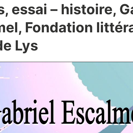
s, essai – histoire, G
el, Fondation littér
de Lys