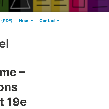
s (PDF)
Nous
Contact
el
sme –
ions
t 19e