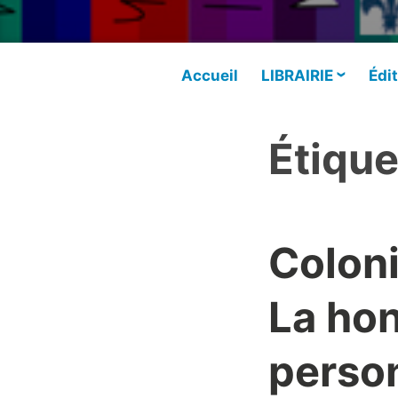
Accueil
LIBRAIRIE
Édit
Étique
Coloni
La hon
person