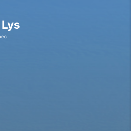
 Lys
bec