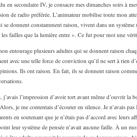
du en secondaire IV, je consacre mes dimanches soirs à mes
ion de radio préférée. L’animateur mobilise toute mon atten
ui se donnent constamment raison, vivent dans un système 
ar les failles que la lumière entre ». Ce fut pour moi une véri
on entourage plusieurs adultes qui se donnent raison chaqu
ment avec une telle force de conviction qu’il ne sert à rien d
inions. Ils ont raison. En fait, ils se donnent raison comme s
versations.
, j’avais l’impression d’avoir tort avant même d’ouvrir la b
Alors, je me contentais d’écouter en silence. Je n’avais pas
rents en soutenant que je n’étais pas d’accord avec leurs af
 point leur système de pensée n’avait aucune faille. À un 