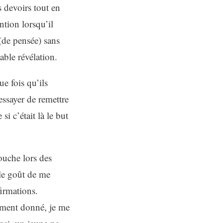
 devoirs tout en
tion lorsqu’il
(de pensée) sans
table révélation.
e fois qu’ils
’essayer de remettre
i c’était là le but
ouche lors des
 le goût de me
firmations.
moment donné, je me