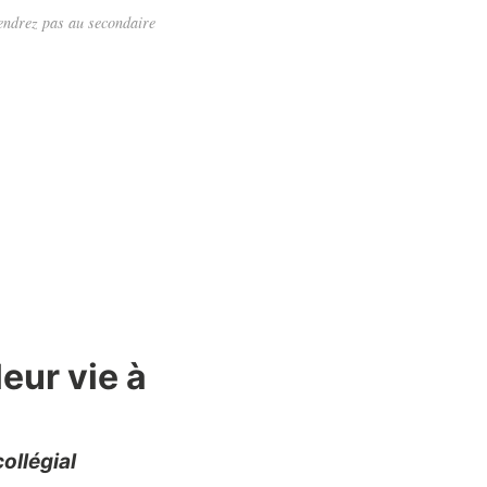
endrez pas au secondaire
eur vie à
ollégial