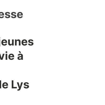
nesse
 jeunes
vie à
de Lys