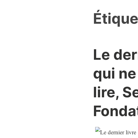
Étique
Le der
qui ne
lire, 
Fondat