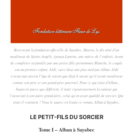
Bien avant la fondation officielle de Sayabec, Martin, le fils aîné d’un
moulineur de Sainte-Angèle, épousa Lantine, une native de l’endroit. Avant
de compléter sa famille par une petite fille prénommée Blanche, le couple
eut un premier enfant, Aldé, suivi deux ans plus tard par Alban. Aldé
n’avait pas atteint l’âge de raison que déjà il savait qu’il serait moulineur
comme son père et son grand-père paternel. Pour ce qui était d’Alban…
Suspecté parce que différent, il niait vigoureusement la rumeur qui
l’associait à son autre grand-père, celui qu’on avait qualifié de sorcier. Qui
était-il vraiment ? Vous le saurez en lisant ce roman, Alban à Sayabec.
LE PETIT-FILS DU SORCIER
Tome I – Alban à Sayabec