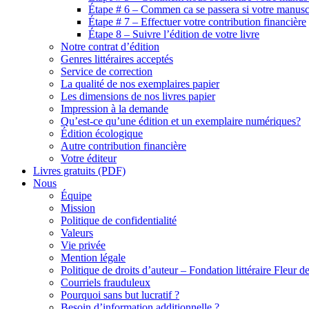
Étape # 6 – Commen ca se passera si votre manuscr
Étape # 7 – Effectuer votre contribution financière
Étape 8 – Suivre l’édition de votre livre
Notre contrat d’édition
Genres littéraires acceptés
Service de correction
La qualité de nos exemplaires papier
Les dimensions de nos livres papier
Impression à la demande
Qu’est-ce qu’une édition et un exemplaire numériques?
Édition écologique
Autre contribution financière
Votre éditeur
Livres gratuits (PDF)
Nous
Équipe
Mission
Politique de confidentialité
Valeurs
Vie privée
Mention légale
Politique de droits d’auteur – Fondation littéraire Fleur d
Courriels frauduleux
Pourquoi sans but lucratif ?
Besoin d’information additionnelle ?