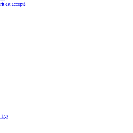
it est accepté
e Lys