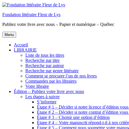
Aller
au
Fondation littéraire Fleur de Lys
contenu
principal
Publiez votre livre avec nous – Papier et numérique – Québec
Menu
Accueil
LIBRAIRIE
Liste de tous les titres
Recherche par titre
Recherche par auteur
Recherche par genre littéraire
Comment se procurer l’un de nos livres
Commandes par les libraires
Votre libraire
Édition – Publiez votre livre avec nous
Les étapes à suivre
S’informer
Étape # 1 – Décider si notre licence d’édition vous
Étape # 2 – Décider si notre contrat d’édition vous
Étape # 3 – Choisir une option d’édition
Étape # 4 – Votre manuscrit répond-t-il à nos critèr
Étape # 5 – Comment nous soumettre votre manusc