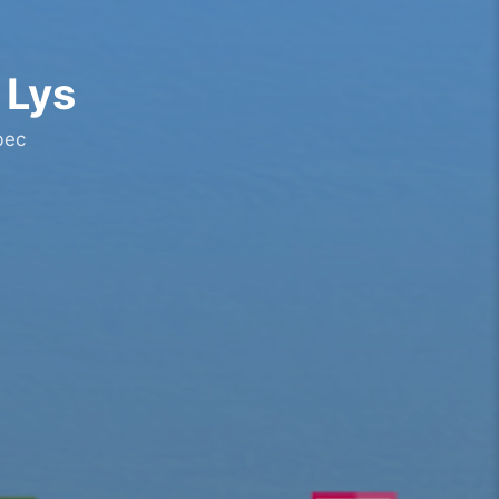
 Lys
bec