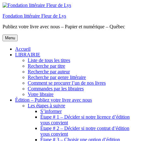
Aller
au
Fondation littéraire Fleur de Lys
contenu
principal
Publiez votre livre avec nous – Papier et numérique – Québec
Menu
Accueil
LIBRAIRIE
Liste de tous les titres
Recherche par titre
Recherche par auteur
Recherche par genre littéraire
Comment se procurer l’un de nos livres
Commandes par les libraires
Votre libraire
Édition – Publiez votre livre avec nous
Les étapes à suivre
S’informer
Étape # 1 – Décider si notre licence d’édition
vous convient
Étape # 2 – Décider si notre contrat d’édition
vous convient
Étape # 3 – Choisir une option d’édition