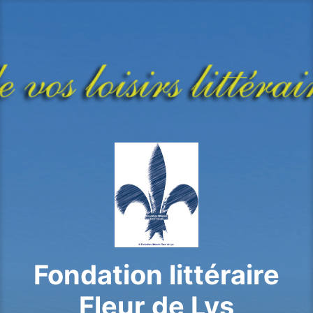
Aller
au
contenu
principal
Fondation littéraire
Fleur de Lys