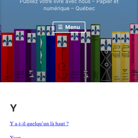
Publiez votre livre avec nous – Papier et
numérique – Québec
Menu
Y
Y a-t-il quelqu’un là haut ?
Yoan