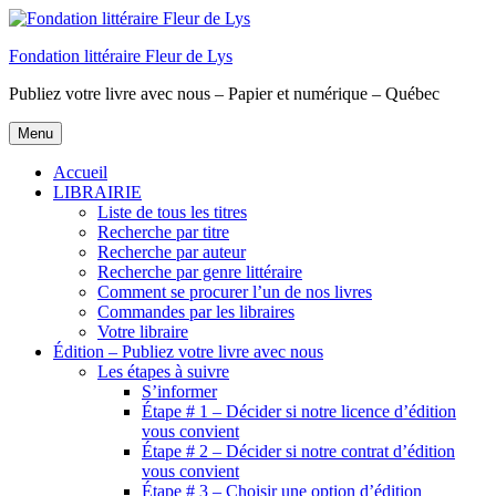
Aller
au
Fondation littéraire Fleur de Lys
contenu
principal
Publiez votre livre avec nous – Papier et numérique – Québec
Menu
Accueil
LIBRAIRIE
Liste de tous les titres
Recherche par titre
Recherche par auteur
Recherche par genre littéraire
Comment se procurer l’un de nos livres
Commandes par les libraires
Votre libraire
Édition – Publiez votre livre avec nous
Les étapes à suivre
S’informer
Étape # 1 – Décider si notre licence d’édition
vous convient
Étape # 2 – Décider si notre contrat d’édition
vous convient
Étape # 3 – Choisir une option d’édition