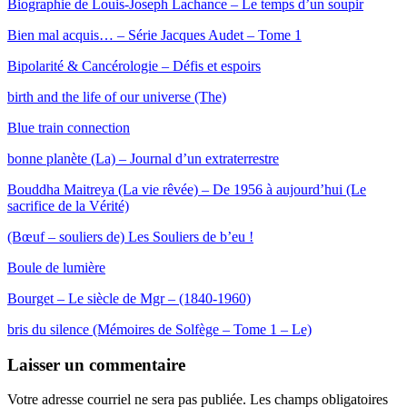
Biographie de Louis-Joseph Lachance – Le temps d’un soupir
B
ien mal acquis…
–
Série Jacques Audet – Tome 1
Bipolarité & Cancérologie – Défis et espoirs
birth and the life of our universe (The)
Blue train connection
bonne planète (La) – Journal d’un extraterrestre
Bouddha Maitreya (La vie rêvée) – De 1956 à aujourd’hui (Le
sacrifice de la Vérité)
(Bœuf – souliers de) Les Souliers de b’eu !
Boule de lumière
Bourget – Le siècle de Mgr – (1840-1960)
bris du silence (Mémoires de Solfège – Tome 1 – Le)
Laisser un commentaire
Votre adresse courriel ne sera pas publiée.
Les champs obligatoires