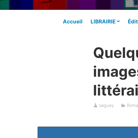
Accueil
LIBRAIRIE
Édit
Quelqu
images
littéra
saguay
Roma