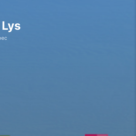
 Lys
bec