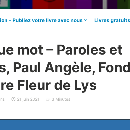
ion – Publiez votre livre avec nous
Livres gratuit
e mot – Paroles et
, Paul Angèle, Fon
ire Fleur de Lys
ns
21 juin 2021
3 Minutes