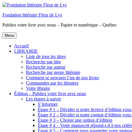
Aller
au
Fondation littéraire Fleur de Lys
contenu
principal
Publiez votre livre avec nous – Papier et numérique – Québec
Menu
Accueil
LIBRAIRIE
Liste de tous les titres
Recherche par titre
Recherche par auteur
Recherche par genre littéraire
Comment se procurer l’un de nos livres
Commandes par les libraires
Votre libraire
Édition – Publiez votre livre avec nous
Les étapes à suivre
S’informer
Étape # 1 – Décider si notre licence d’édition vous
Étape # 2 – Décider si notre contrat d’édition vous
Étape # 3 – Choisir une option d’édition
Étape # 4 – Votre manuscrit répond-t-il à nos critèr
Étape # 5 – Comment nous soumettre votre manusc