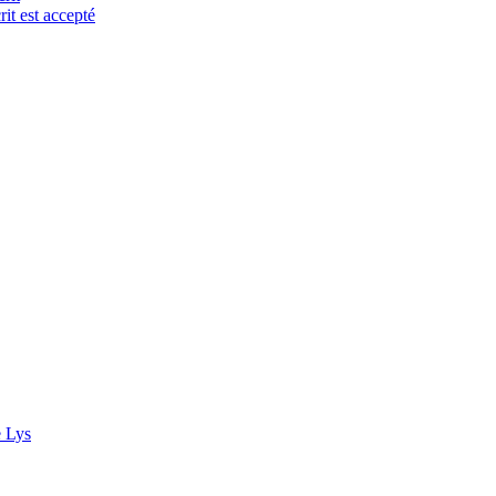
it est accepté
e Lys