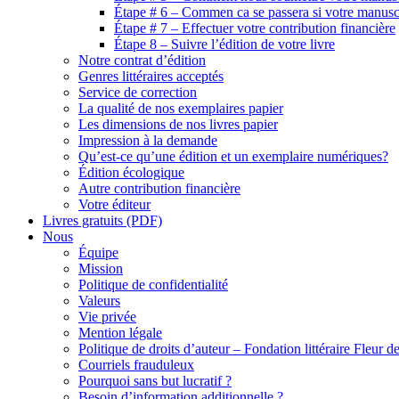
Étape # 6 – Commen ca se passera si votre manuscr
Étape # 7 – Effectuer votre contribution financière
Étape 8 – Suivre l’édition de votre livre
Notre contrat d’édition
Genres littéraires acceptés
Service de correction
La qualité de nos exemplaires papier
Les dimensions de nos livres papier
Impression à la demande
Qu’est-ce qu’une édition et un exemplaire numériques?
Édition écologique
Autre contribution financière
Votre éditeur
Livres gratuits (PDF)
Nous
Équipe
Mission
Politique de confidentialité
Valeurs
Vie privée
Mention légale
Politique de droits d’auteur – Fondation littéraire Fleur d
Courriels frauduleux
Pourquoi sans but lucratif ?
Besoin d’information additionnelle ?