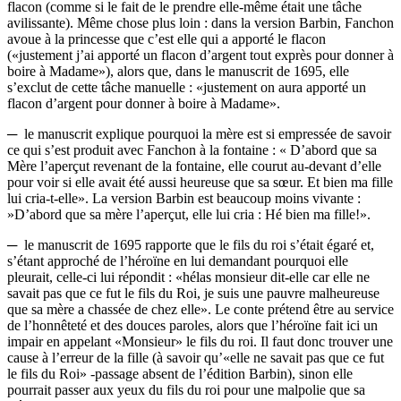
flacon (comme si le fait de le prendre elle-même était une tâche
avilissante). Même chose plus loin : dans la version Barbin, Fanchon
avoue à la princesse que c’est elle qui a apporté le flacon
(«justement j’ai apporté un flacon d’argent tout exprès pour donner à
boire à Madame»), alors que, dans le manuscrit de 1695, elle
s’exclut de cette tâche manuelle : «justement on aura apporté un
flacon d’argent pour donner à boire à Madame».
─ le manuscrit explique pourquoi la mère est si empressée de savoir
ce qui s’est produit avec Fanchon à la fontaine : « D’abord que sa
Mère l’aperçut revenant de la fontaine, elle courut au-devant d’elle
pour voir si elle avait été aussi heureuse que sa sœur. Et bien ma fille
lui cria-t-elle». La version Barbin est beaucoup moins vivante :
»D’abord que sa mère l’aperçut, elle lui cria : Hé bien ma fille!».
─ le manuscrit de 1695 rapporte que le fils du roi s’était égaré et,
s’étant approché de l’héroïne en lui demandant pourquoi elle
pleurait, celle-ci lui répondit : «hélas monsieur dit-elle car elle ne
savait pas que ce fut le fils du Roi, je suis une pauvre malheureuse
que sa mère a chassée de chez elle». Le conte prétend être au service
de l’honnêteté et des douces paroles, alors que l’héroïne fait ici un
impair en appelant «Monsieur» le fils du roi. Il faut donc trouver une
cause à l’erreur de la fille (à savoir qu’«elle ne savait pas que ce fut
le fils du Roi» -passage absent de l’édition Barbin), sinon elle
pourrait passer aux yeux du fils du roi pour une malpolie que sa