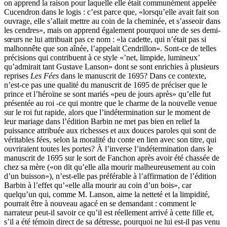
on apprend la raison pour laquelle elle était communément appelée
Cucendron dans le logis : c’est parce que, «lorsqu’elle avait fait son
ouvrage, elle s’allait mettre au coin de la cheminée, et s’asseoir dans
les cendres», mais on apprend également pourquoi une de ses demi-
sœurs ne lui attribuait pas ce nom : «la cadette, qui n’était pas si
malhonnête que son aînée, l’appelait Cendrillon». Sont-ce de telles
précisions qui contribuent à ce style «’net, limpide, lumineux’
qu’admirait tant Gustave Lanson» dont se sont enrichies à plusieurs
reprises
Les Fées
dans le manuscrit de 1695? Dans ce contexte,
n’est-ce pas une qualité du manuscrit de 1695 de préciser que le
prince et l’héroïne se sont mariés «peu de jours après» qu’elle fut
présentée au roi -ce qui montre que le charme de la nouvelle venue
sur le roi fut rapide, alors que l’indétermination sur le moment de
leur mariage dans l’édition Barbin ne met pas bien en relief la
puissance attribuée aux richesses et aux douces paroles qui sont de
véritables fées, selon la moralité du conte en lien avec son titre, qui
ouvriraient toutes les portes? À l’inverse l’indétermination dans le
manuscrit de 1695 sur le sort de Fanchon après avoir été chassée de
chez sa mère («on dit qu’elle alla mourir malheureu­sement au coin
d’un buisson»), n’est-elle pas préférable à l’affirmation de l’édition
Barbin à l’effet qu’«elle alla mourir au coin d’un bois», car
quelqu’un qui, comme M. Lanson, aime la netteté et la limpidité,
pourrait être à nouveau agacé en se demandant : comment le
narrateur peut-il savoir ce qu’il est réellement arrivé à cette fille et,
s’il a été témoin direct de sa détresse, pourquoi ne lui est-il pas venu