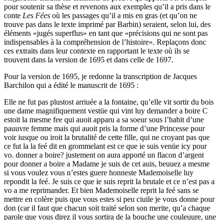
pour soutenir sa thèse et revenons aux exemples qu’il a pris dans le
conte
Les Fées
où les passages qu’il a mis en gras (et qu’on ne
trouve pas dans le texte imprimé par Barbin) seraient, selon lui, des
éléments «jugés superflus» en tant que «précisions qui ne sont pas
indispensables à la compréhension de l’histoire». Replaçons donc
ces extraits dans leur contexte en rapportant le texte où ils se
trouvent dans la version de 1695 et dans celle de 1697.
Pour la version de 1695, je redonne la transcription de Jacques
Barchilon qui a édité le manuscrit de 1695 :
Elle ne fut pas plustost arriuée a la fontaine, qu’elle vit sortir du bois
une dame magnifiquement vestüe qui vint luy demander a boire C
estoit la mesme fee qui auoit apparu a sa soeur sous l’habit d’une
pauuvre femme mais qui auoit pris la forme d’une Princesse pour
voir iusque ou iroit la brutalité de cette fille, qui ne croyant pas que
ce fut la la feé dit en grommelant est ce que ie suis venüe icy pour
vo. donner a boire? justement on aura apporté un flacon d’argent
pour donner a boire a Madame je suis de cet auis, beuuez a mesme
si vous voulez vous n’estes guere honneste Mademoiselle luy
repondit la feé. Je suis ce que ie suis reprit la brutale et ce n’est pas a
vo a me reprimander. Et bien Mademoiselle reprit la feé sans se
mettre en colère puis que vous estes si peu ciuile je vous donne pour
don (car il faut que chacun soit traité selon son merite, qu’a chaque
parole que vous direz il vous sortira de la bouche une couleuure, une