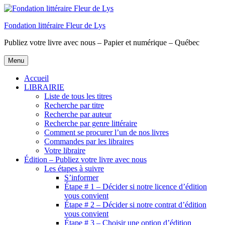
Aller
au
Fondation littéraire Fleur de Lys
contenu
principal
Publiez votre livre avec nous – Papier et numérique – Québec
Menu
Accueil
LIBRAIRIE
Liste de tous les titres
Recherche par titre
Recherche par auteur
Recherche par genre littéraire
Comment se procurer l’un de nos livres
Commandes par les libraires
Votre libraire
Édition – Publiez votre livre avec nous
Les étapes à suivre
S’informer
Étape # 1 – Décider si notre licence d’édition
vous convient
Étape # 2 – Décider si notre contrat d’édition
vous convient
Étape # 3 – Choisir une option d’édition