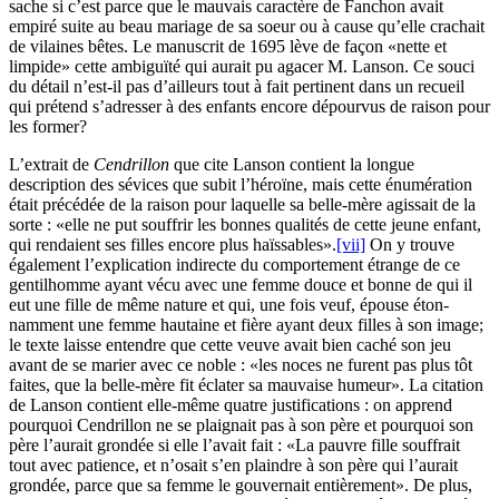
sache si c’est parce que le mauvais caractère de Fanchon avait
empiré suite au beau mariage de sa soeur ou à cause qu’elle crachait
de vilaines bêtes. Le manuscrit de 1695 lève de façon «nette et
limpide» cette ambiguïté qui aurait pu agacer M. Lanson. Ce souci
du détail n’est-il pas d’ailleurs tout à fait pertinent dans un recueil
qui prétend s’adresser à des enfants encore dépourvus de raison pour
les former?
L’extrait de
Cendrillon
que cite Lanson contient la longue
description des sévices que subit l’héroïne, mais cette énumération
était précédée de la raison pour laquelle sa belle-mère agissait de la
sorte : «elle ne put souffrir les bonnes qualités de cette jeune enfant,
qui rendaient ses filles encore plus haïssables».
[vii]
On y trouve
également l’explication indirecte du comportement étrange de ce
gentilhomme ayant vécu avec une femme douce et bonne de qui il
eut une fille de même nature et qui, une fois veuf, épouse éton­
namment une femme hautaine et fière ayant deux filles à son image;
le texte laisse entendre que cette veuve avait bien caché son jeu
avant de se marier avec ce noble : «les noces ne furent pas plus tôt
faites, que la belle-mère fit éclater sa mauvaise humeur». La citation
de Lanson contient elle-même quatre justifications : on apprend
pourquoi Cendrillon ne se plaignait pas à son père et pourquoi son
père l’aurait grondée si elle l’avait fait : «La pauvre fille souffrait
tout avec patience, et n’osait s’en plaindre à son père qui l’aurait
grondée, parce que sa femme le gouvernait entièrement». De plus,