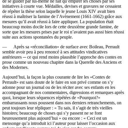
de se guider par lui-même ne fait qu’empirer les choses par ses
initiatives à courte vue. Médailles, devises et gravures ne cessaient
de répéter la thèse selon laquelle le jeune Louis XIV avait bien
réussi à maîtriser la famine de l’Avènement (1661-1662) grâce aux
mesures qu’il avait réussi à faire appliquer. La population était
beaucoup moins docile lors de cette deuxième grande famine, de
sorte que les mesures prises par le roi n’avaient pas aussi bien réussi
suite aux actions spontanées du peuple.
— Après sa «réconciliation» de surface avec Boileau, Perrault
semble avoir peu à peu renoncé à ses attitudes vindicatives
antérieures ─ ce qui rend moins plausible l’approche des contes en
prose comme un nouveau chapitre dans la Querelle des Anciens et
des Modernes.
Aujourd’hui, la façon la plus courante de lire les «Contes de
Perrault» est sans doute de le faire en son privé comme on s’y
adonne pour un journal ou de les réciter avec ses enfants en les
accompagnant de nos commentaires, digressions et remarques après
quoi, lorsque leurs séquences répétées de «Pourquoi?»
embarrassants nous poussent dans nos derniers retranchements, on
peut toujours leur répliquer : « Tu sais, il s’agit de très vieilles
histoires; beaucoup de choses qui s’y passent ne se font
heureusement plus aujour­d’hui » ou encore : « Ceci est un
mensonge qu’a introduit ici l’auteur pour laisser l’occasion aux