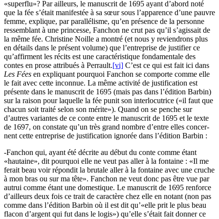
«superflu»? Par ailleurs, le manuscrit de 1695 ayant d’abord noté
que la fée s’était manifestée à sa sœur sous l’apparence d’une pauvre
femme, explique, par parallélisme, qu’en présence de la personne
ressemblant à une princesse, Fanchon ne crut pas qu’il s’agissait de
la même fée. Christine Noille a montré (et nous y reviendrons plus
en détails dans le présent volume) que l’entreprise de justifier ce
qu’affirment les récits est une caractéristique fondamentale des
contes en prose attribués à Perrault.
[vi]
C’est ce qui est fait ici dans
Les Fées
en expliquant pourquoi Fanchon se comporte comme elle
le fait avec cette inconnue. La même activité de justification est
présente dans le manuscrit de 1695 (mais pas dans l’édition Barbin)
sur la raison pour laquelle la fée punit son interlocutrice («il faut que
chacun soit traité selon son mérite»). Quand on se penche sur
d’autres variantes de ce conte entre le manuscrit de 1695 et le texte
de 1697, on constate qu’un très grand nombre d’entre elles concer­
nent cette entreprise de justification ignorée dans l’édition Barbin :
-Fanchon qui, ayant été décrite au début du conte comme étant
«hautaine», dit pourquoi elle ne veut pas aller à la fontaine : «Il me
ferait beau voir répondit la brutale aller à la fontaine avec une cruche
à mon bras ou sur ma tête». Fanchon ne veut donc pas être vue par
autrui comme étant une domestique. Le manuscrit de 1695 renforce
d’ailleurs deux fois ce trait de caractère chez elle en notant (non pas
comme dans l’édition Barbin où il est dit qu’«elle prit le plus beau
flacon d’argent qui fut dans le logis») qu’elle s’était fait donner ce