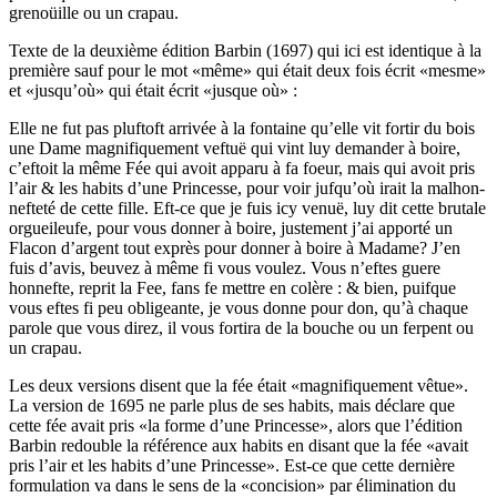
grenoüille ou un crapau.
Texte de la deuxième édition Barbin (1697) qui ici est identique à la
première sauf pour le mot «même» qui était deux fois écrit «mesme»
et «jusqu’où» qui était écrit «jusque où» :
Elle ne fut pas pluftoft arrivée à la fontaine qu’elle vit fortir du bois
une Dame magnifiquement veftuë qui vint luy demander à boire,
c’eftoit la même Fée qui avoit apparu à fa foeur, mais qui avoit pris
l’air & les habits d’une Princesse, pour voir jufqu’où irait la malhon­
nefteté de cette fille. Eft-ce que je fuis icy venuë, luy dit cette brutale
orgueileufe, pour vous donner à boire, justement j’ai apporté un
Flacon d’argent tout exprès pour donner à boire à Madame? J’en
fuis d’avis, beuvez à même fi vous voulez. Vous n’eftes guere
honnefte, reprit la Fee, fans fe mettre en colère : & bien, puifque
vous eftes fi peu obligeante, je vous donne pour don, qu’à chaque
parole que vous direz, il vous fortira de la bouche ou un ferpent ou
un crapau.
Les deux versions disent que la fée était «magnifiquement vêtue».
La version de 1695 ne parle plus de ses habits, mais déclare que
cette fée avait pris «la forme d’une Princesse», alors que l’édition
Barbin redouble la référence aux habits en disant que la fée «avait
pris l’air et les habits d’une Princesse». Est-ce que cette dernière
formulation va dans le sens de la «concision» par élimination du