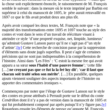
la chose soit explicitement énoncée, le raisonnement de M. François
semble le suivant : dans la mesure où le texte imprimé par Barbin est
supé­rieur à celui du manuscrit de 1695, le père aurait retravaillé en
1697 ce que le fils avait produit deux ans plus tôt.
Après avoir comparé les deux textes, M. François note que « la
majorité des transformations entre 1695 et 1697 touche au style des
contes et vont dans le sens d’un travail de réécriture visant à
atteindre ce style ‘d’une propreté exquise, net, limpide, lumineux’
qu’admirait Gustave Lanson parce qu’il ne s’agit pas d’’un style
d’artiste’.
[iv]
Cette recherche de concision passe par la suppression
d’éléments sans doute jugés superflus. Il peut s’agir de certaines
précisions qui ne sont pas indispensables à la compréhension de
l’histoire. Ainsi dans ‘Les Fées’ : ‘C estoit la mesme fee qui avoit
apparu a sa sœur
sous l’habit d’une pauvre femme
’; ‘cette fille
[…]
ne croyant pas que ce fut la la feé
luy dit
’; ‘
car il faut que
chacun soit traité selon son mérite’
. […] En parallèle, quelques
ajouts viennent souligner des aspects importants de l’histoire ou
apporter des commentaires ironiques ».
Commençons par noter que l’éloge de Gustave Lanson sur le style
des contes en prose attribués à Perrault porte sur le début du conte
Cendrillon
dont il n’y a pas de version dans la manuscrit de 1695 et
qui fut probable­ment composé par après puisqu’il n’y figure pas.
[v]
Regardons ensuite les éléments de preuve qu’apporte M. François