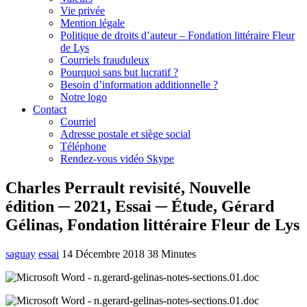
Vie privée
Mention légale
Politique de droits d’auteur – Fondation littéraire Fleur
de Lys
Courriels frauduleux
Pourquoi sans but lucratif ?
Besoin d’information additionnelle ?
Notre logo
Contact
Courriel
Adresse postale et siège social
Téléphone
Rendez-vous vidéo Skype
Charles Perrault revisité, Nouvelle
édition ─ 2021, Essai ─ Étude, Gérard
Gélinas, Fondation littéraire Fleur de Lys
saguay
essai
14 Décembre 2018
38 Minutes