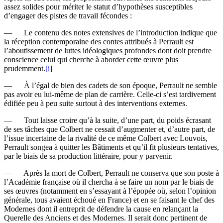
assez solides pour mériter le statut d’hypothèses susceptibles
d’engager des pistes de travail fécondes :
— Le contenu des notes extensives de l’introduction indique que
la réception contemporaine des contes attribués à Perrault est
l’aboutissement de luttes idéologiques profondes dont doit prendre
conscience celui qui cherche à aborder cette œuvre plus
prudemment.
[i]
— À l’égal de bien des cadets de son époque, Perrault ne semble
pas avoir eu lui-même de plan de carrière. Celle-ci s’est tardivement
édifiée peu à peu suite surtout à des interventions externes.
— Tout laisse croire qu’à la suite, d’une part, du poids écrasant
de ses tâches que Colbert ne cessait d’augmenter et, d’autre part, de
l’issue incertaine de la rivalité de ce même Colbert avec Louvois,
Perrault songea à quitter les Bâtiments et qu’il fit plusieurs tentatives,
par le biais de sa production littéraire, pour y parvenir.
— Après la mort de Colbert, Perrault ne conserva que son poste à
l’Aca­démie française où il chercha à se faire un nom par le biais de
ses œuvres (notamment en s’essayant à l’épopée où, selon l’opinion
générale, tous avaient échoué en France) et en se faisant le chef des
Modernes dont il entreprit de défendre la cause en relançant la
Querelle des Anciens et des Modernes. Il serait donc pertinent de