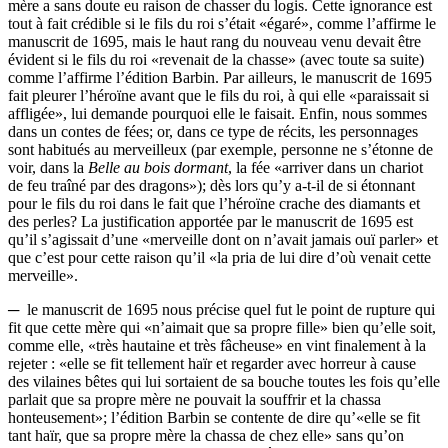
mère a sans doute eu raison de chasser du logis. Cette ignorance est
tout à fait crédible si le fils du roi s’était «égaré», comme l’affirme le
manuscrit de 1695, mais le haut rang du nouveau venu devait être
évident si le fils du roi «revenait de la chasse» (avec toute sa suite)
comme l’affirme l’édition Barbin. Par ailleurs, le manuscrit de 1695
fait pleurer l’héroïne avant que le fils du roi, à qui elle «paraissait si
affligée», lui demande pour­quoi elle le faisait. Enfin, nous sommes
dans un contes de fées; or, dans ce type de récits, les personnages
sont habitués au merveilleux (par exemple, personne ne s’étonne de
voir, dans la
Belle au bois dormant
, la fée «arriver dans un chariot
de feu traîné par des dragons»); dès lors qu’y a-t-il de si étonnant
pour le fils du roi dans le fait que l’héroïne crache des diamants et
des perles? La justification apportée par le manuscrit de 1695 est
qu’il s’agissait d’une «merveille dont on n’avait jamais ouï parler» et
que c’est pour cette raison qu’il «la pria de lui dire d’où venait cette
merveille».
─ le manuscrit de 1695 nous précise quel fut le point de rupture qui
fit que cette mère qui «n’aimait que sa propre fille» bien qu’elle soit,
comme elle, «très hautaine et très fâcheuse» en vint finalement à la
rejeter : «elle se fit tellement haïr et regarder avec horreur à cause
des vilaines bêtes qui lui sortaient de sa bouche toutes les fois qu’elle
parlait que sa propre mère ne pouvait la souffrir et la chassa
honteusement»; l’édition Barbin se contente de dire qu’«elle se fit
tant haïr, que sa propre mère la chassa de chez elle» sans qu’on