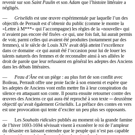
revenir sur son
Saint Paulin
et son
Adam
que l’histoire littéraire a
négligés.
—
Griselidis
est une œuvre expérimentale par laquelle l’un des
objectifs de Perrault est d’obtenir du public (comme le montre la
«Lettre à M***» qui l’accompagne) les règles de la «nouvelle» qui
n’avaient pas encore été fixées -ce qui, une fois fait, lui aurait permis
de voir, parmi celles qui avaient été produites (notamment par des
femmes), si le siècle de Louis XIV avait déjà atteint l’excellence
dans ce domaine -ce qui aurait été l’occasion pour lui de louer les
talents naturels des femmes et de reconnaître ainsi à ses alliées le
droit de parole que leur refusaient en général les adeptes des Anciens
dans les débats littéraires.
—
Peau d’Âne
est un piège : au plus fort de son conflit avec
Boileau, Perrault offre une proie facile à son ennemi et espère que
les adeptes de Anciens vont enfin mettre fin à leur conspiration du
silence en attaquant son conte. Il pourra ensuite retourner contre des
œuvres des Anciens ce qui aura été reproché à son texte ─ deuxième
objectif qu’avait également
Griselidis
. La préface des contes en vers
est une provocation qui tente d’exciter un peu plus ses opposants.
— Les
Souhaits ridicules
publiés au moment où la grande famine
de l’hiver 1693-1694 sévissait visent à exonérer le roi de l’ampleur
du désastre en laissant entendre que le peuple qui n’est pas capable