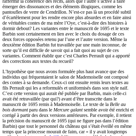
raffermir la cohérence des récits, alors que l’autre s’active à faire
émerger des dissonances et des éléments illo­giques, comme les
pantoufles de verre de Cendrillon. N’est-ce pas là un procédé subtil
d’écartèlement pour les rendre encore plus absurdes et en faire ainsi
de véritables contes de ma mère l’Oye, c’est-à-dire des histoires à
dormir debout? Les variantes entre le manuscrit de 1695 et le texte
Barbin sont certainement en lien avec le choix du dosage de ces
deux forces opposées retenu par l’une et l’autre version. Même la
deuxième édition Barbin fut travaillée par une main inconnue, de
sorte qu’il est difficile de savoir qui a fait quoi au sujet de ces
variantes. Comment établir que c’est Charles Perrault qui a apporté
des corrections aux textes du recueil?
L’hypothèse que nous avons formulée plus haut avance que des
individus qui fréquentaient le salon de Mademoiselle ont composé
des contes à sa demande. Ceux-ci ont ensuite remis leurs textes au
fils Perrault qui les a reformulés et uniformisés dans son style naïf.
C’est cette version qui aurait été publiée par Barbin, mais celle-ci
avait été retravaillée (par qui?) avant d’être transcrite dans le
manuscrit de 1695 remis à Mademoiselle. Le texte de la
Belle au
bois dormant
paru dans le
Mercure galant
semble avoir été enrichi et
corrigé à partir des deux versions antérieures. Par exemple, il retient
la précision du manuscrit de 1695 (qui ne figure pas dans l’édition
Barbin) que tout le personnel du château qui s’était éveillé en même
temps que la princesse mourait de faim, car « il y avait longtemps