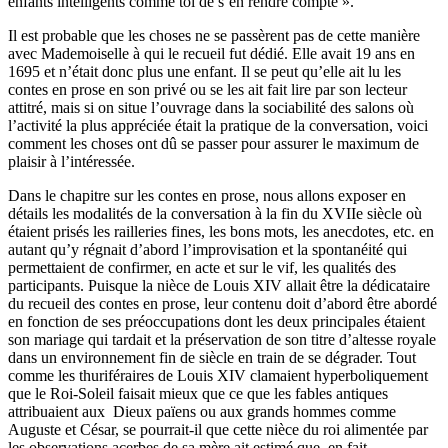
enfants intelligents comme toi de s’en rendre compte ».
Il est probable que les choses ne se passèrent pas de cette manière
avec Mademoiselle à qui le recueil fut dédié. Elle avait 19 ans en
1695 et n’était donc plus une enfant. Il se peut qu’elle ait lu les
contes en prose en son privé ou se les ait fait lire par son lecteur
attitré, mais si on situe l’ouvrage dans la sociabilité des salons où
l’activité la plus appréciée était la pratique de la conversation, voici
comment les choses ont dû se passer pour assurer le maximum de
plaisir à l’intéressée.
Dans le chapitre sur les contes en prose, nous allons exposer en
détails les modalités de la conversation à la fin du XVIIe siècle où
étaient prisés les railleries fines, les bons mots, les anecdotes, etc. en
autant qu’y régnait d’abord l’improvisation et la spontanéité qui
permettaient de confirmer, en acte et sur le vif, les qualités des
participants. Puisque la nièce de Louis XIV allait être la dédicataire
du recueil des contes en prose, leur contenu doit d’abord être abordé
en fonction de ses préoccupations dont les deux princi­pales étaient
son mariage qui tardait et la préservation de son titre d’altesse royale
dans un environnement fin de siècle en train de se dégrader. Tout
comme les thuriféraires de Louis XIV clamaient hyperboliquement
que le Roi-Soleil faisait mieux que ce que les fables antiques
attribuaient aux Dieux païens ou aux grands hommes comme
Auguste et César, se pourrait-il que cette nièce du roi alimentée par
les observations acerbes de sa mère ait estimé que, en fait