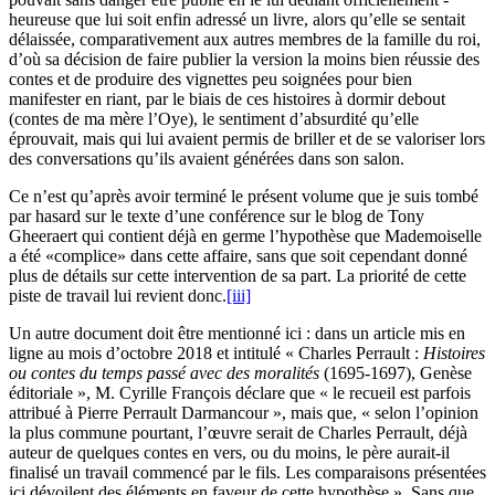
heureuse que lui soit enfin adressé un livre, alors qu’elle se sentait
délaissée, comparativement aux autres membres de la famille du roi,
d’où sa décision de faire publier la version la moins bien réussie des
contes et de produire des vignettes peu soignées pour bien
manifester en riant, par le biais de ces histoires à dormir debout
(contes de ma mère l’Oye), le sentiment d’absur­dité qu’elle
éprouvait, mais qui lui avaient permis de briller et de se valoriser lors
des conversations qu’ils avaient générées dans son salon.
Ce n’est qu’après avoir terminé le présent volume que je suis tombé
par hasard sur le texte d’une conférence sur le blog de Tony
Gheeraert qui contient déjà en germe l’hypothèse que Mademoiselle
a été «complice» dans cette affaire, sans que soit cependant donné
plus de détails sur cette inter­vention de sa part. La priorité de cette
piste de travail lui revient donc.
[iii]
Un autre document doit être mentionné ici : dans un article mis en
ligne au mois d’octobre 2018 et intitulé « Charles Perrault :
Histoires
ou contes du temps passé avec des moralités
(1695-1697), Genèse
éditoriale », M. Cyrille François déclare que « le recueil est parfois
attribué à Pierre Perrault Darmancour », mais que, « selon l’opinion
la plus commune pourtant, l’œuvre serait de Charles Perrault, déjà
auteur de quelques contes en vers, ou du moins, le père aurait-il
finalisé un travail commencé par le fils. Les compa­raisons présentées
ici dévoilent des éléments en faveur de cette hypothèse ». Sans que