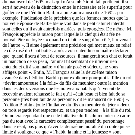
du manuscrit de 1695, mais qui m’a semblé tout fait pertinent, il se
sert à nouveau de la distinction entre le nécessaire et le superflu pour
goûter ce que l’édition Barbin ajoute au manuscrit de 1695 : par
exemple, l’indication de la précision que les femmes mortes que la
nouvelle épouse de Barbe bleue voit dans le petit cabinet interdit
sont celles qu’il avait autrefois mariées, puis égorgées. De même, M.
François apprécie la raison pour laquelle la clef qui était fée ne
pouvait être nettoyée : « quand on ôtait le sang d’un côté, il revenait
de l’autre ». Il aime également une précision qui met mieux en relief
le côté rusé du Chat botté : après avoir entendu son maître déclarer
que, quand il sera à bout de ressources, il mangerait son chat et ferait
un manchon de sa peau, l’animal fit semblant de n’avoir rien
entendu et dit à son maître « d’un air posé et sérieux, ne vous
affligez point ». Enfin, M. François salue la deuxième raison
avancée dans l’édition Barbin pour expliquer pourquoi la fille du roi
«devint amoureuse à la folie» du fils du meunier : outre la mention
dans les deux versions que les nouveaux habits qu’il venait de
recevoir avaient rehaussé le fait qu’il «était beau et bien fait de sa
personne [très bien fait de sa personne, dit le manuscrit de 1695] »,
l’édition Barbin ajoute l’initiative du fils du meunier de jeter « deux
ou trois regards fort respectueux, et un peu tendres » à la fille du roi.
On notera cependant que cette initiative du fils du meunier ne cadre
pas du tout avec le caractère complètement passif du personnage
dans le récit, pas plus qu’avec la deuxième moralité du conte qui se
limite à souligner ce que « l’habit, la mine et la jeunesse » sont