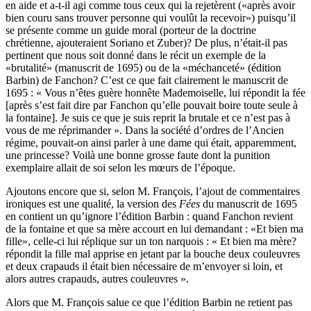
en aide et a-t-il agi comme tous ceux qui la rejetèrent («après avoir
bien couru sans trouver personne qui voulût la recevoir») puisqu’il
se présente comme un guide moral (porteur de la doctrine
chrétienne, ajou­teraient Soriano et Zuber)? De plus, n’était-il pas
pertinent que nous soit donné dans le récit un exemple de la
«brutalité» (manuscrit de 1695) ou de la «méchanceté» (édition
Barbin) de Fanchon? C’est ce que fait clairement le manuscrit de
1695 : « Vous n’êtes guère honnête Mademoiselle, lui répondit la fée
[après s’est fait dire par Fanchon qu’elle pouvait boire toute seule à
la fontaine]. Je suis ce que je suis reprit la brutale et ce n’est pas à
vous de me réprimander ». Dans la société d’ordres de l’Ancien
régime, pouvait-on ainsi parler à une dame qui était, apparemment,
une princesse? Voilà une bonne grosse faute dont la punition
exemplaire allait de soi selon les mœurs de l’époque.
Ajoutons encore que si, selon M. François, l’ajout de commentaires
ironiques est une qualité, la version des
Fées
du manuscrit de 1695
en contient un qu’ignore l’édition Barbin : quand Fanchon revient
de la fontaine et que sa mère accourt en lui demandant : «Et bien ma
fille», celle-ci lui réplique sur un ton narquois : « Et bien ma mère?
répondit la fille mal apprise en jetant par la bouche deux couleuvres
et deux crapauds il était bien nécessaire de m’envoyer si loin, et
alors autres crapauds, autres couleuvres ».
Alors que M. François salue ce que l’édition Barbin ne retient pas