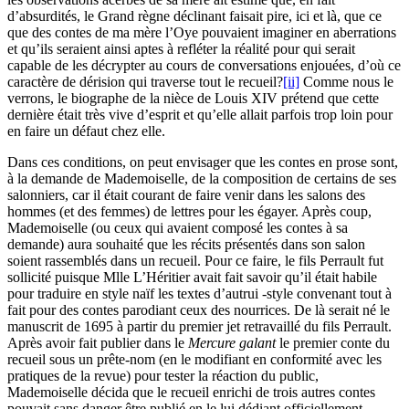
d’absurdités, le Grand règne déclinant faisait pire, ici et là, que ce
que des contes de ma mère l’Oye pouvaient imaginer en aberrations
et qu’ils seraient ainsi aptes à refléter la réalité pour qui serait
capable de les décrypter au cours de conversations enjouées, d’où ce
caractère de dérision qui traverse tout le recueil?
[ii]
Comme nous le
verrons, le biographe de la nièce de Louis XIV prétend que cette
dernière était très vive d’esprit et qu’elle allait parfois trop loin pour
en faire un défaut chez elle.
Dans ces conditions, on peut envisager que les contes en prose sont,
à la demande de Mademoiselle, de la composition de certains de ses
salonniers, car il était courant de faire venir dans les salons des
hommes (et des femmes) de lettres pour les égayer. Après coup,
Mademoiselle (ou ceux qui avaient composé les contes à sa
demande) aura souhaité que les récits présentés dans son salon
soient rassemblés dans un recueil. Pour ce faire, le fils Perrault fut
sollicité puisque Mlle L’Héritier avait fait savoir qu’il était habile
pour traduire en style naïf les textes d’autrui -style convenant tout à
fait pour des contes parodiant ceux des nourrices. De là serait né le
manuscrit de 1695 à partir du premier jet retravaillé du fils Perrault.
Après avoir fait publier dans le
Mercure galant
le premier conte du
recueil sous un prête-nom (en le modifiant en conformité avec les
pratiques de la revue) pour tester la réaction du public,
Mademoiselle décida que le recueil enrichi de trois autres contes
pouvait sans danger être publié en le lui dédiant officiellement -