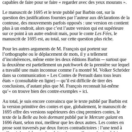
capables de faire pour se faire « regarder avec des yeux mourans ».
Le manuscrit de 1695 et le texte publié par Barbin ont, sur la
question des justifications fournies par l’auteur aux déclarations de la
conteuse, des mouvements parfois opposés : une version en contient
plus à un endroit, alors que c’est l’autre version qui est supérieure
sur ce point à un autre endroit mais, pour le conte
Les Fées
, le
manuscrit de 1695 est, au total, sur cette question plus riche.
Pour les autres arguments de M. François qui portent sur
l’orthographe ou le déplacement de mots, il y a tellement
d’incohérences, même entre les deux éditions Barbin ─ surtout que
la deuxième est partiellement un
patchwork
de la première sur lequel
a travaillé une main inconnue comme l’a montré M. Volker Schröder
dans sa communication « Les Contes de Perrault dans tous leurs
états » (consultable en ligne) ─ qu’il est difficile de tirer des
conclusions, d’autant plus que M. François reconnait lui-même
qu’« on trouve bien des contre-exemples » ici.
Au total, je suis encore convaincu que le texte publié par Barbin est
la version primitive des contes et que, globalement, le manuscrit de
1695 offre des versions supérieures des cinq premiers contes, le
texte de la
Belle au bois dormant
publié par le
Mercure galant
en
1696 étant, selon moi, meilleur que les deux autres. Les contes en
prose sont traversés par deux forces contradictoires : l’une tend à