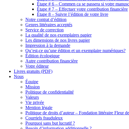
Étape # 6 – Commen ca se passera si votre manuscr
Étape # 7 – Effectuer votre contribution financière
Étape 8 – Suivre l’édition de votre livre
Notre contrat d’édition
Genres littéraires acceptés
Service de correction
La qualité de nos exemplaires papier
Les dimensions de nos livres papier
Impression à la demande
Qu’est-ce qu’une édition et un exemplaire numériques?
Édition écologique
Autre contribution financière
Votre éditeur
Livres gratuits (PDF)
Nous
Équipe
Mission
Politique de confidentialité
Valeurs
Vie privée
Mention légale
Politique de droits d’auteur – Fondation littéraire Fleur d
Courriels frauduleux
Pourquoi sans but lucratif ?
Besoin d’information additionnelle ?