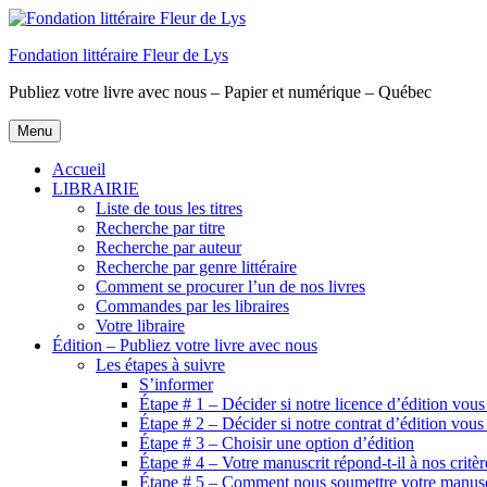
Aller
au
Fondation littéraire Fleur de Lys
contenu
principal
Publiez votre livre avec nous – Papier et numérique – Québec
Menu
Accueil
LIBRAIRIE
Liste de tous les titres
Recherche par titre
Recherche par auteur
Recherche par genre littéraire
Comment se procurer l’un de nos livres
Commandes par les libraires
Votre libraire
Édition – Publiez votre livre avec nous
Les étapes à suivre
S’informer
Étape # 1 – Décider si notre licence d’édition vous
Étape # 2 – Décider si notre contrat d’édition vous
Étape # 3 – Choisir une option d’édition
Étape # 4 – Votre manuscrit répond-t-il à nos critèr
Étape # 5 – Comment nous soumettre votre manusc