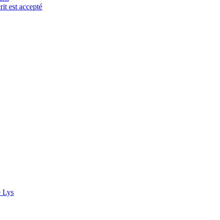
it est accepté
e Lys