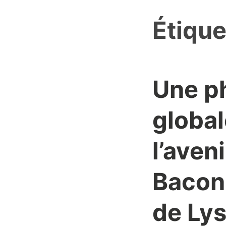
Étique
Une ph
global
l’aven
Bacon,
de Ly