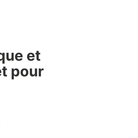
que et
et pour
,