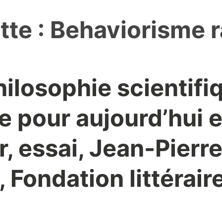
tte :
Behaviorisme r
ilosophie scientifi
e pour aujourd’hui e
ir, essai, Jean-Pierr
 Fondation littérair
s