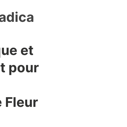
adica
que et
t pour
e
e Fleur