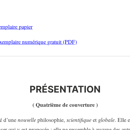
mplaire papier
exemplaire numérique gratuit (PDF)
ATION
PRÉSENTATION
( Quatrième de couverture )
sé d’une
nouvelle
philosophie,
scientifique
et
globale
. Elle 
r qui y est proposée : elle ne ressemble à aucune des autr