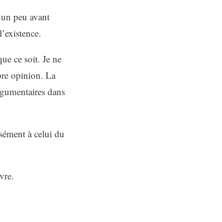
 un peu avant
’existence.
e ce soit. Je ne
pre opinion. La
argumentaires dans
essément à celui du
vre.