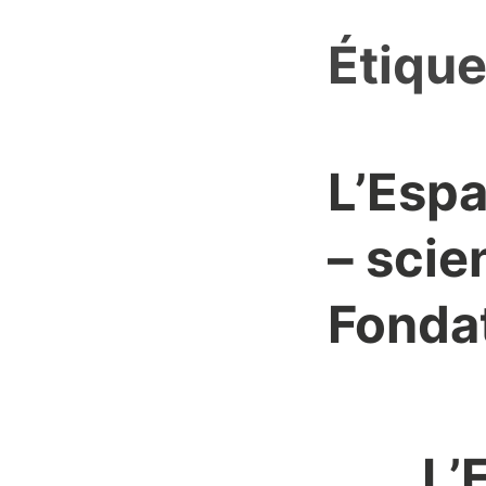
Étique
L’Espa
– scie
Fondat
L’