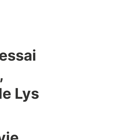
 essai
,
de Lys
vie