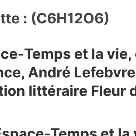
tte :
(C6H12O6)
ce-Temps et la vie,
nce, André Lefebvre
ion littéraire Fleur 
Espace-Temps et la 