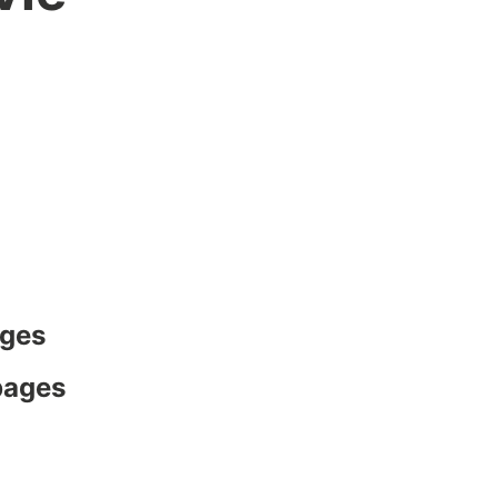
ages
pages