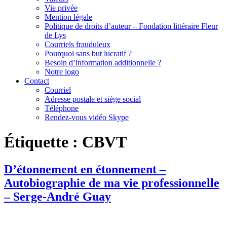
Vie privée
Mention légale
Politique de droits d’auteur – Fondation littéraire Fleur
de Lys
Courriels frauduleux
Pourquoi sans but lucratif ?
Besoin d’information additionnelle ?
Notre logo
Contact
Courriel
Adresse postale et siège social
Téléphone
Rendez-vous vidéo Skype
Étiquette :
CBVT
D’étonnement en étonnement –
Autobiographie de ma vie professionnelle
– Serge-André Guay