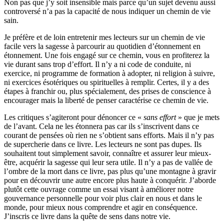
Non pas que j’y soit insensible mais parce qu’un sujet devenu aussi
controversé n’a pas la capacité de nous indiquer un chemin de vie
sain.
Je préfère et de loin entretenir mes lecteurs sur un chemin de vie
facile vers la sagesse à parcourir au quotidien d’étonnement en
étonnement. Une fois engagé sur ce chemin, vous en profiterez la
vie durant sans trop d’effort. Il n’y a ni code de conduite, ni
exercice, ni programme de formation à adopter, ni religion à suivre,
ni exercices ésotériques ou spirituelles à remplir. Certes, il y a des
étapes à franchir ou, plus spécialement, des prises de conscience à
encourager mais la liberté de penser caractérise ce chemin de vie.
Les critiques s’agiteront pour dénoncer ce «
sans effort
» que je mets
de l’avant. Cela ne les étonnera pas car ils s’inscrivent dans ce
courant de pensées où rien ne s’obtient sans efforts. Mais il n’y pas
de supercherie dans ce livre. Les lecteurs ne sont pas dupes. Ils
souhaitent tout simplement savoir, connaître et assurer leur mieux-
être, acquérir la sagesse qui leur sera utile. Il n’y a pas de vallée de
l’ombre de la mort dans ce livre, pas plus qu’une montagne à gravir
pour en découvrir une autre encore plus haute à conquérir. J’aborde
plutôt cette ouvrage comme un essai visant à améliorer notre
gouvernance personnelle pour voir plus clair en nous et dans le
monde, pour mieux nous comprendre et agir en conséquence.
J’inscris ce livre dans la quête de sens dans notre vie.