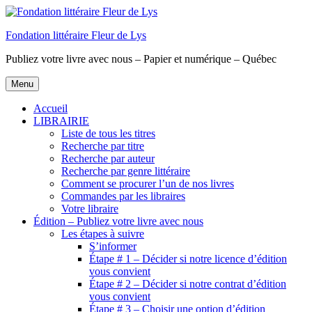
Aller
au
Fondation littéraire Fleur de Lys
contenu
principal
Publiez votre livre avec nous – Papier et numérique – Québec
Menu
Accueil
LIBRAIRIE
Liste de tous les titres
Recherche par titre
Recherche par auteur
Recherche par genre littéraire
Comment se procurer l’un de nos livres
Commandes par les libraires
Votre libraire
Édition – Publiez votre livre avec nous
Les étapes à suivre
S’informer
Étape # 1 – Décider si notre licence d’édition
vous convient
Étape # 2 – Décider si notre contrat d’édition
vous convient
Étape # 3 – Choisir une option d’édition