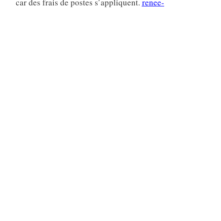
car des frais de postes s’appliquent.
renee-
fournier@manuscritdepot.com
Canada – Cliquez sur le bouton ci-dessous
Exemplaire papier – Paiement par chèque
par la poste
Indiquez sur un papier
Le titre du livre et le nom de l’auteur
Votre nom (prénom et nom de famille)
Votre adresse postale complète
Votre adresse électronique
Votre numéro de téléphone