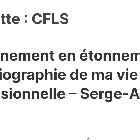
tte :
CFLS
nnement en étonnem
iographie de ma vie
sionnelle – Serge-