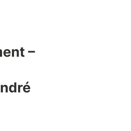
ent –
André