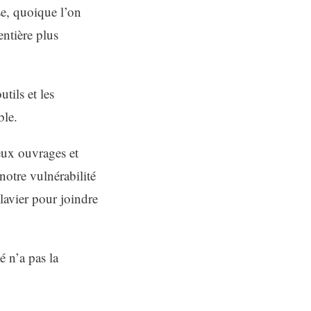
se, quoique l’on
entière plus
tils et les
ble.
eux ouvrages et
notre vulnérabilité
lavier pour joindre
é n’a pas la