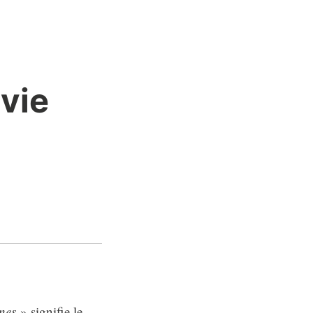
vie
nes
» signifie le