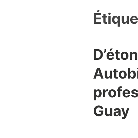
Étique
D’éto
Autob
profes
Guay