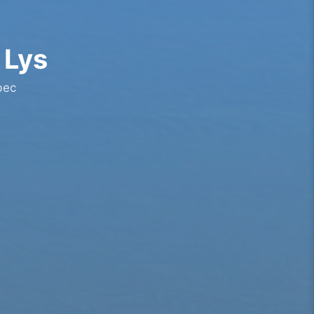
 Lys
bec