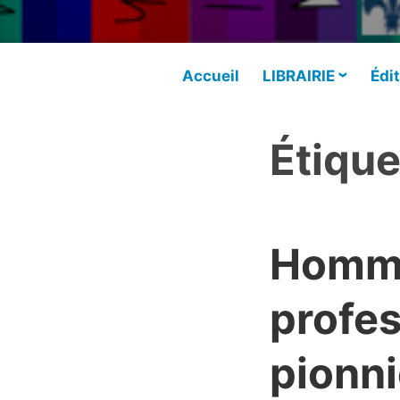
Accueil
LIBRAIRIE
Édit
Étique
Homma
profes
pionni