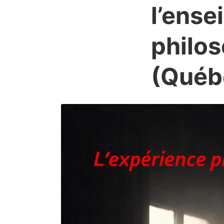
l’ense
philos
(Québ