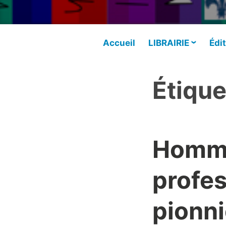
Accueil
LIBRAIRIE
Édit
Étique
Homma
profes
pionni