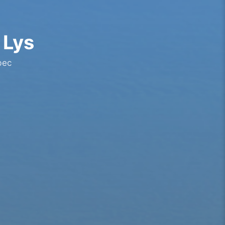
 Lys
bec