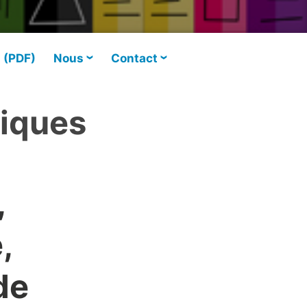
s (PDF)
Nous
Contact
giques
,
,
de