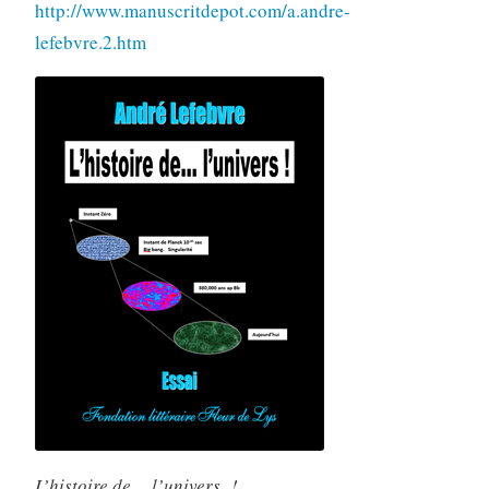
http://www.manuscritdepot.com/a.andre-
lefebvre.2.htm
L’histoire de… l’univers !