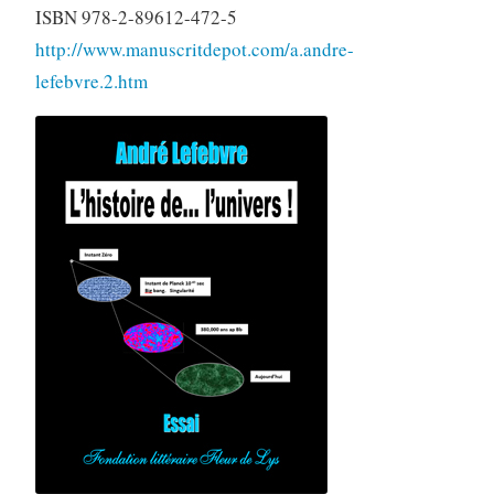
ISBN 978-2-89612-472-5
http://www.manuscritdepot.com/a.andre-
lefebvre.2.htm