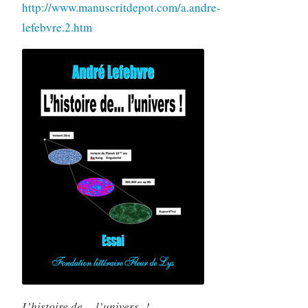
http://www.manuscritdepot.com/a.andre-
lefebvre.2.htm
L’histoire de… l’univers !