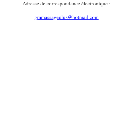
Adresse de correspondance électronique :
gmmassageplus@hotmail.com
OBTENIR VOTRE EXEMPLAIRE
NUMÉRIQUE GRATUIT
TÉLÉCHARGER VOTRE EXEMPLAIRE
NUMÉRIQUE GRATUIT
NOTE TRÈS IMPORTANTE
Il est strictement interdit d’offrir ce livre en
téléchargement sur un autre site. Prière d’utiliser un
lien vers cette page web.
Pour télécharger votre exemplaire numérique gratuit,