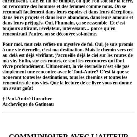
enrichissent. Car, en fin de compte, où que l’on soit sur la terre,
on rencontre des hommes et des femmes comme nous. On se
reconnaît facilement dans leurs espoirs et dans leurs déceptions,
dans leurs projets et dans leurs abandons, dans leurs amours et
dans leurs préjugés. Oui, l’humain, ça se ressemble. Et c’est
toujours attirant, révélateur, intéressant… parce qu’en
rencontrant l’autre, on se découvre soi-même.
Pour moi, tout cela reflète un mystère de foi. Oui, je suis promis
à une vie éternelle, c’est ma destination. Mais le chemin vers cet
au-delà est déjà vivifiant, j’accueille déjà le ciel sur les routes de
ma vie. Enfin, sur ces routes, ce sont les rencontres qui font
vivre profondément. Ultimement, la vie éternelle n’est-elle pas
simplement une rencontre avec le Tout-Autre? C’est là que se
noueront toutes les destinations, tous les chemins et toutes les
rencontres de nos vies. Que la lecture de ce livre vous en donne
un avant-goût!
† Paul-André Durocher
Archevêque de Gatineau
COMMUNIQUER AVEC L’AUTEURE
COMMUNIQUER AVEC L’AUTEUR