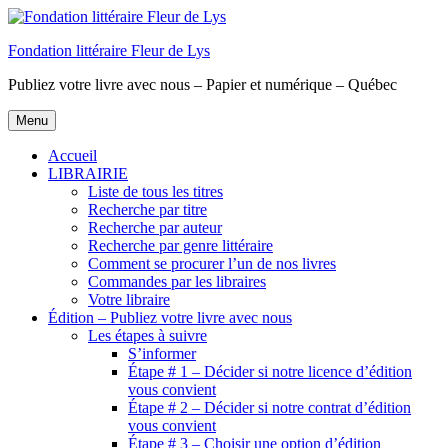
Aller
au
Fondation littéraire Fleur de Lys
contenu
principal
Publiez votre livre avec nous – Papier et numérique – Québec
Menu
Accueil
LIBRAIRIE
Liste de tous les titres
Recherche par titre
Recherche par auteur
Recherche par genre littéraire
Comment se procurer l’un de nos livres
Commandes par les libraires
Votre libraire
Édition – Publiez votre livre avec nous
Les étapes à suivre
S’informer
Étape # 1 – Décider si notre licence d’édition
vous convient
Étape # 2 – Décider si notre contrat d’édition
vous convient
Étape # 3 – Choisir une option d’édition