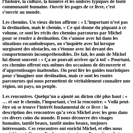
l’histoire, la culture, la lumière et les ombres typiques de toute
communauté humaine. Ouvrir les pages de ce livre, c’est
s’ouvrir au monde.
Les chemins. Un vieux dicton affirme : « L’important n’est pas
la destination, mais le chemin. » Ce qui donne du piquant à ce
volume, ce sont les récits des chemins parcourus par Michel
pour se rendre à destination. On s’amuse avec lui dans les
situations rocambolesques, on s’inquiète avec lui lorsque
surgissent des obstacles, on s’étonne avec lui devant des
comportements incompréhensibles. De fait, les amis de Michel
lui disent souvent : « Ça ne pouvait arriver qu’à toi! » Pourtant,
ces chemins offrent eux-mêmes des occasions de découverte et
d’apprentissages inattendus. On peut lire les guides touristiques
pour s’imaginer une destination, mais ce sont les routes
parcourues qui nous permettent de véritablement connaître une
région, un pays, un peuple.
Les rencontres. Quelqu’un a ajouté au dicton cité plus haut : «
… et sur le chemin, l’important, c’est la rencontre. » Voilà peut-
être où se trouve l’intérêt fondamental de ce livre : la
description des rencontres qu’a vécu Michel avec les gens dans
ces divers coins du monde. Il nous découvre des visages
humains, tantôt beaux, tantôt moins beaux, toujours
intéressants. Ces rencontres ont enrichi Michel, et elles nous