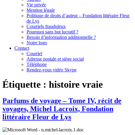
Vie privée
Mention légale
Politique de droits d’auteur – Fondation littéraire Fleur
de Lys
Courriels frauduleux
Pourquoi sans but lucratif ?
Besoin d’information additionnelle ?
Notre logo
Contact
Courriel
Adresse postale et siège social
Téléphone
Rendez-vous vidéo Skype
Étiquette :
histoire vraie
Parfums de voyage – Tome IV, récit de
voyages, Michel Lacroix, Fondation
littéraire Fleur de Lys