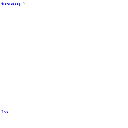
it est accepté
e Lys