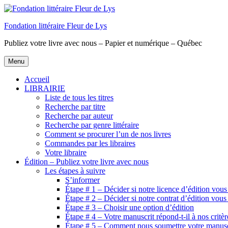
Aller
au
Fondation littéraire Fleur de Lys
contenu
principal
Publiez votre livre avec nous – Papier et numérique – Québec
Menu
Accueil
LIBRAIRIE
Liste de tous les titres
Recherche par titre
Recherche par auteur
Recherche par genre littéraire
Comment se procurer l’un de nos livres
Commandes par les libraires
Votre libraire
Édition – Publiez votre livre avec nous
Les étapes à suivre
S’informer
Étape # 1 – Décider si notre licence d’édition vous
Étape # 2 – Décider si notre contrat d’édition vous
Étape # 3 – Choisir une option d’édition
Étape # 4 – Votre manuscrit répond-t-il à nos critèr
Étape # 5 – Comment nous soumettre votre manusc