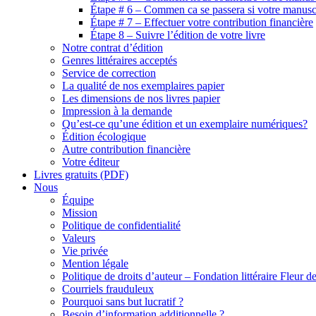
Étape # 6 – Commen ca se passera si votre manuscr
Étape # 7 – Effectuer votre contribution financière
Étape 8 – Suivre l’édition de votre livre
Notre contrat d’édition
Genres littéraires acceptés
Service de correction
La qualité de nos exemplaires papier
Les dimensions de nos livres papier
Impression à la demande
Qu’est-ce qu’une édition et un exemplaire numériques?
Édition écologique
Autre contribution financière
Votre éditeur
Livres gratuits (PDF)
Nous
Équipe
Mission
Politique de confidentialité
Valeurs
Vie privée
Mention légale
Politique de droits d’auteur – Fondation littéraire Fleur d
Courriels frauduleux
Pourquoi sans but lucratif ?
Besoin d’information additionnelle ?