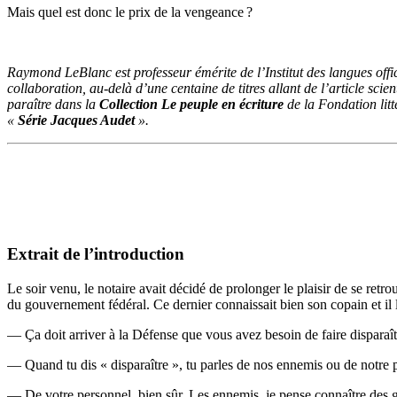
Mais quel est donc le prix de la vengeance ?
Raymond LeBlanc est professeur émérite de l’Institut des langues offici
collaboration, au-delà d’une centaine de titres allant de l’article sci
paraître dans la
Collection Le peuple en écriture
de la Fondation litt
«
Série Jacques Audet
».
EXTRAIT
Extrait de l’introduction
Le soir venu, le notaire avait décidé de prolonger le plaisir de se ret
du gouvernement fédéral. Ce dernier connaissait bien son copain et il l
— Ça doit arriver à la Défense que vous avez besoin de faire dispara
— Quand tu dis « disparaître », tu parles de nos ennemis ou de notre 
— De votre personnel, bien sûr. Les ennemis, je pense connaître des g