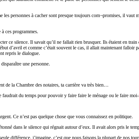
e les personnes à cacher sont presque toujours com¬promises, il vaut mi
le à ces programmes.
er ce silence. Il savait qu’il ne fallait rien brusquer. Ils étaient en tra
 d’avril et comme c’était souvent le cas, il allait maintenant falloir p
t repris le dialogue.
e disparaître une personne.
ent de la Chambre des notaires, ta carrière va très bien…
e faudrait du temps pour pouvoir y faire faire le ménage ou le faire mo
l’argent. Ce n’est pas quelque chose que vous connaissez en politique.
détonné dans le silence qui régnait autour d’eux. Il avait alors pris le t
ule différence, j’imagine, c’est que nous faisons la plupart de nos tour