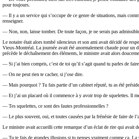
pour toujours.
— Il y a un service qui s’occupe de ce genre de situations, mais comm
renseigner.
— Non, non, laisse tomber. De toute façon, je ne serais pas admissib
Le notaire était alors tombé silencieux et son ami avait décidé de respect
Vieux-Montréal. La journée avait été anormalement chaude pour un début
précède le déchaînement des éléments, le ministre avait alors doucemen
— Si j’ai bien compris, c’est de toi qu’il s’agit quand tu parles de fair
— On ne peut rien te cacher, si j’ose dire.
— Mais pourquoi ? Tu fais partie d’un cabinet réputé, tu as été présid
— Et j’ai un placard où il commence à y avoir trop de squelettes. Il m
— Tes squelettes, ce sont des fautes professionnelles ?
— Le plus souvent, oui, et toutes causées par la frénésie de faire de 
Le ministre avait accueilli cette remarque d’un éclat de rire qui avait 
— Tu te fais de grandes illusions si tu penses vraiment comme ça. La se