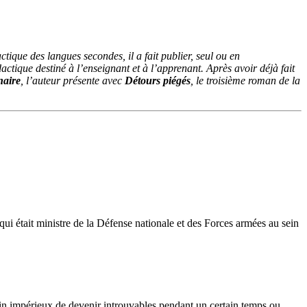
tique des langues secondes, il a fait publier, seul ou en
dactique destiné à l’enseignant et à l’apprenant. Après avoir déjà fait
naire
, l’auteur présente avec
Détours piégés
, le troisième roman de la
qui était ministre de la Défense nationale et des Forces armées au sein
oin impérieux de devenir introuvables pendant un certain temps ou