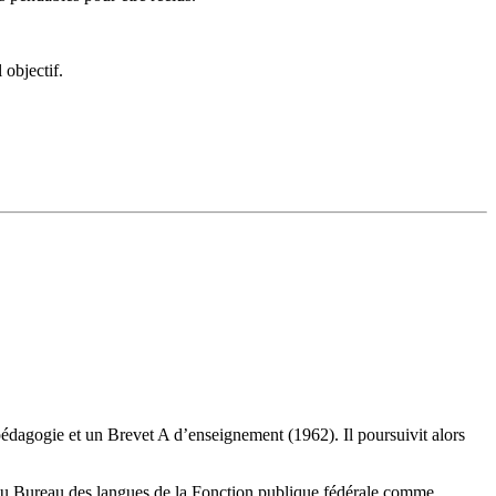
 objectif.
édagogie et un Brevet A d’enseignement (1962). Il poursuivit alors
uis au Bureau des langues de la Fonction publique fédérale comme