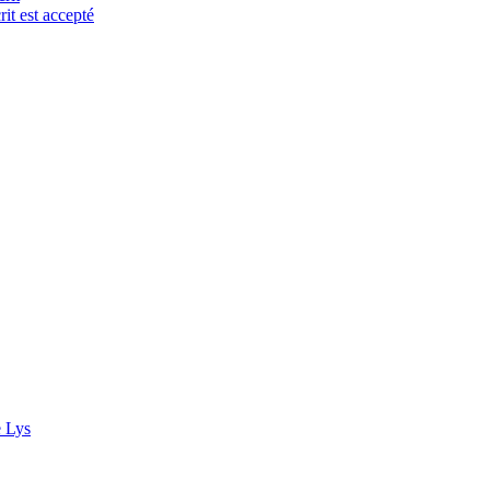
it est accepté
e Lys