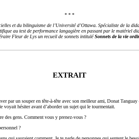
* * *
elles et du bilinguisme de l’Université d’Ottawa. Spécialiste de la didac
entifique au test de performance langagière en passant par le matériel di
éraire Fleur de Lys un recueil de sonnets intitulé
Sonnets de la vie ordi
EXTRAIT
rouver par un souper en tête-à-tête avec son meilleur ami, Donat Tanguay 
e voyait hésiter avant d’aborder un sujet qui le tourmentait.
ître des gens. Comment vous y prenez-vous ?
personnel ?
ens qui sauraient comment. Je te parle de personnes qui sentent le bes