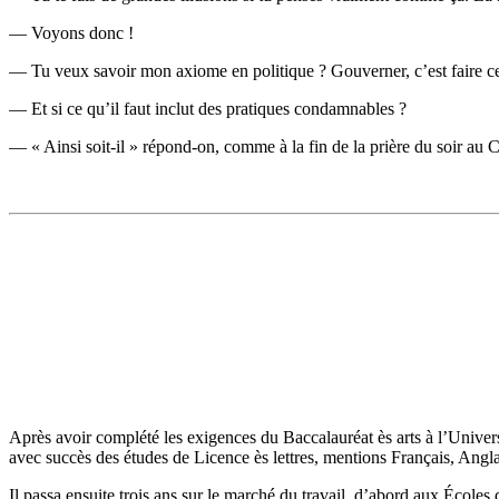
— Voyons donc !
— Tu veux savoir mon axiome en politique ? Gouverner, c’est faire ce qu
— Et si ce qu’il faut inclut des pratiques condamnables ?
— « Ainsi soit-il » répond-on, comme à la fin de la prière du soir au
AU SUJET DE L’AUTEURE
Après avoir complété les exigences du Baccalauréat ès arts à l’Unive
avec succès des études de Licence ès lettres, mentions Français, Angla
Il passa ensuite trois ans sur le marché du travail, d’abord aux École