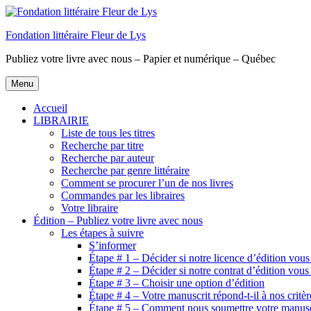
Aller
au
Fondation littéraire Fleur de Lys
contenu
principal
Publiez votre livre avec nous – Papier et numérique – Québec
Menu
Accueil
LIBRAIRIE
Liste de tous les titres
Recherche par titre
Recherche par auteur
Recherche par genre littéraire
Comment se procurer l’un de nos livres
Commandes par les libraires
Votre libraire
Édition – Publiez votre livre avec nous
Les étapes à suivre
S’informer
Étape # 1 – Décider si notre licence d’édition vous
Étape # 2 – Décider si notre contrat d’édition vous
Étape # 3 – Choisir une option d’édition
Étape # 4 – Votre manuscrit répond-t-il à nos critèr
Étape # 5 – Comment nous soumettre votre manusc