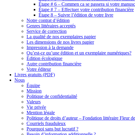
Étape # 6 – Commen ca se passera si votre manuscr
Étape # 7 – Effectuer votre contribution financière
Étape 8 – Suivre l’édition de votre livre
Notre contrat d’édition
Genres littéraires acceptés
Service de correction
La qualité de nos exemplaires papier
Les dimensions de nos livres papier
Impression à la demande
Qu’est-ce qu’une édition et un exemplaire numériques?
Édition écologique
Autre contribution financière
Votre éditeur
Livres gratuits (PDF)
Nous
Équipe
Mission
Politique de confidentialité
Valeurs
Vie privée
Mention légale
Politique de droits d’auteur – Fondation littéraire Fleur d
Courriels frauduleux
Pourquoi sans but lucratif ?
Besoin d’information additionnelle ?