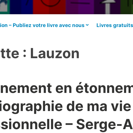
ion – Publiez votre livre avec nous
Livres gratuit
tte :
Lauzon
nnement en étonnem
iographie de ma vie
sionnelle – Serge-