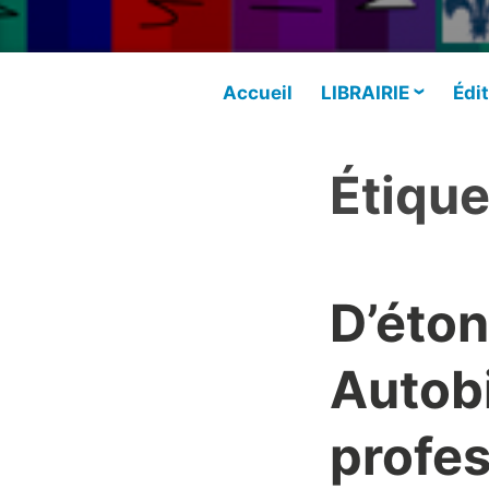
Accueil
LIBRAIRIE
Édit
Étique
D’éto
Autob
profes