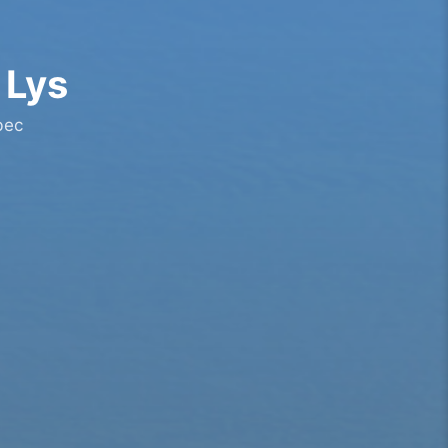
 Lys
bec