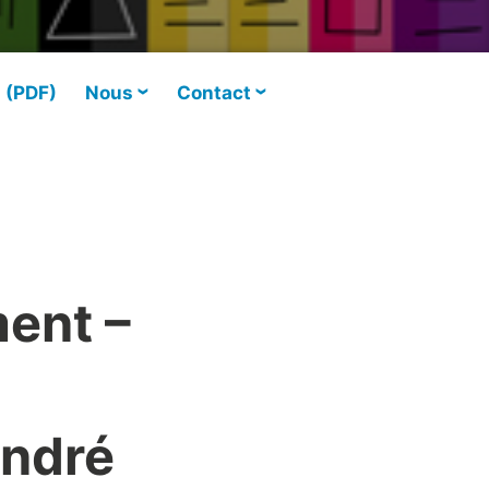
s (PDF)
Nous
Contact
ent –
André