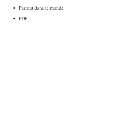
Partout dans le monde
PDF
7.00$ canadiens (Tout inclus)
Livraison en pièce jointe à un courriel
Cliquez sur le bouton ci-dessous
Merci pour votre intérêt.
saguay
Uncategorized
15 février 2019