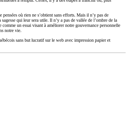
rituelles à remplir. Certes, il y a des étapes à franchir ou, plus
e pensées où rien ne s’obtient sans efforts. Mais il n’y pas de
 sagesse qui leur sera utile. Il n’y a pas de vallée de l’ombre de la
age comme un essai visant à améliorer notre gouvernance personnelle
s notre vie.
québécois sans but lucratif sur le web avec impression papier et