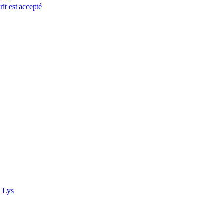
it est accepté
e Lys