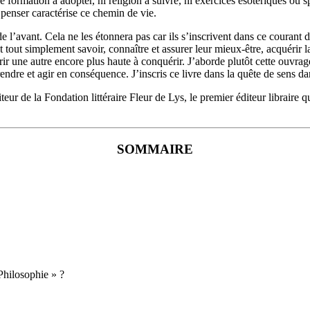
 formation à adopter, ni religion à suivre, ni exercices ésotériques ou spi
 penser caractérise ce chemin de vie.
e l’avant. Cela ne les étonnera pas car ils s’inscrivent dans ce courant d
 tout simplement savoir, connaître et assurer leur mieux-être, acquérir la
ir une autre encore plus haute à conquérir. J’aborde plutôt cette ouvr
dre et agir en conséquence. J’inscris ce livre dans la quête de sens dan
eur de la Fondation littéraire Fleur de Lys, le premier éditeur libraire 
SOMMAIRE
hilosophie » ?