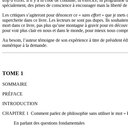
trop d’effort. Il n’y a ni code de conduite, ni exercice, ni programme de
spécialement, des prises de conscience à encourager mais la liberté de
Les critiques s’agiteront pour dénoncer ce «
sans effort
» que je mets d
supercherie dans ce livre. Les lecteurs ne sont pas dupes. Ils souhaitent
mort dans ce livre, pas plus qu’une montagne à gravir pour en découvr
pour voir plus clair en nous et dans le monde, pour mieux nous compren
Au besoin, l’auteur témoigne de son expérience à titre de président édit
numérique à la demande.
TOME 1
SOMMAIRE
PRÉFACE
INTRODUCTION
CHAPITRE 1 Comment parlez de philosophie sans utiliser le mot « P
En parlant des questions fondamentales