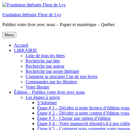
Aller
au
Fondation littéraire Fleur de Lys
contenu
principal
Publiez votre livre avec nous – Papier et numérique – Québec
Menu
Accueil
LIBRAIRIE
Liste de tous les titres
Recherche par titre
Recherche par auteur
Recherche par genre littéraire
Comment se procurer l’un de nos livres
Commandes par les libraires
Votre libraire
Édition – Publiez votre livre avec nous
Les étapes à suivre
S’informer
Étape # 1 – Décider si notre licence d’édition vous
Étape # 2 – Décider si notre contrat d’édition vous
Étape # 3 – Choisir une option d’édition
Étape # 4 – Votre manuscrit répond-t-il à nos critèr
Étape # 5 – Comment nous soumettre votre manusc