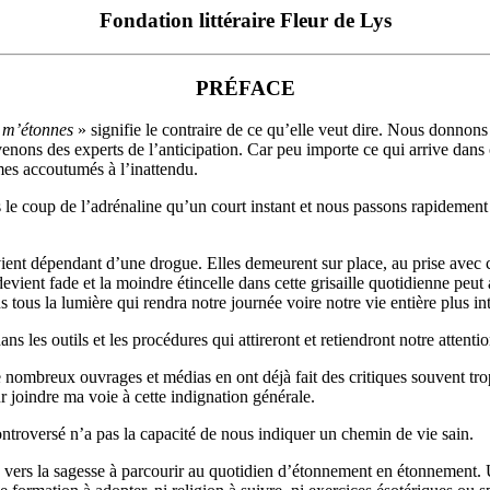
Fondation littéraire Fleur de Lys
PRÉFACE
 m’étonnes
» signifie le contraire de ce qu’elle veut dire. Nous donnon
enons des experts de l’anticipation. Car peu importe ce qui arrive dan
es accoutumés à l’inattendu.
le coup de l’adrénaline qu’un court instant et nous passons rapidement
ent dépendant d’une drogue. Elles demeurent sur place, au prise avec ce
nt fade et la moindre étincelle dans cette grisaille quotidienne peut att
 tous la lumière qui rendra notre journée voire notre vie entière plus in
ns les outils et les procédures qui attireront et retiendront notre attenti
 nombreux ouvrages et médias en ont déjà fait des critiques souvent trop
 joindre ma voie à cette indignation générale.
ntroversé n’a pas la capacité de nous indiquer un chemin de vie sain.
ile vers la sagesse à parcourir au quotidien d’étonnement en étonnement.