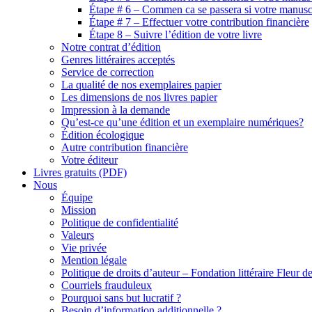
Étape # 6 – Commen ca se passera si votre manuscr
Étape # 7 – Effectuer votre contribution financière
Étape 8 – Suivre l’édition de votre livre
Notre contrat d’édition
Genres littéraires acceptés
Service de correction
La qualité de nos exemplaires papier
Les dimensions de nos livres papier
Impression à la demande
Qu’est-ce qu’une édition et un exemplaire numériques?
Édition écologique
Autre contribution financière
Votre éditeur
Livres gratuits (PDF)
Nous
Équipe
Mission
Politique de confidentialité
Valeurs
Vie privée
Mention légale
Politique de droits d’auteur – Fondation littéraire Fleur d
Courriels frauduleux
Pourquoi sans but lucratif ?
Besoin d’information additionnelle ?