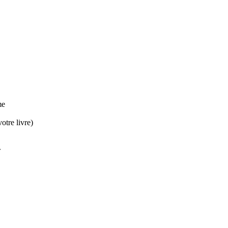
me
otre livre)
»