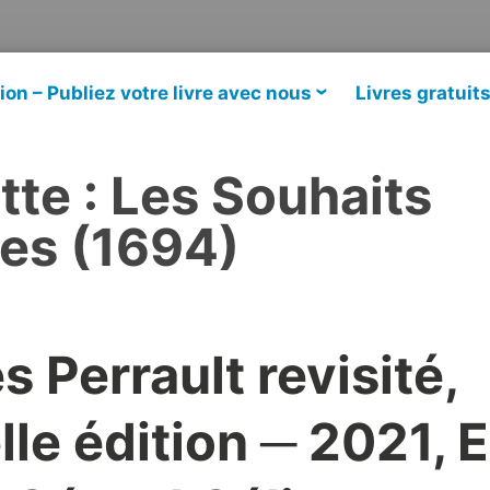
ion – Publiez votre livre avec nous
Livres gratuit
tte :
Les Souhaits
les (1694)
s Perrault revisité,
le édition ─ 2021, E