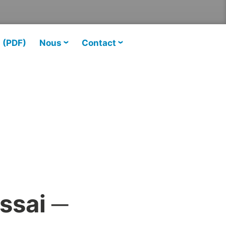
s (PDF)
Nous
Contact
ssai ─