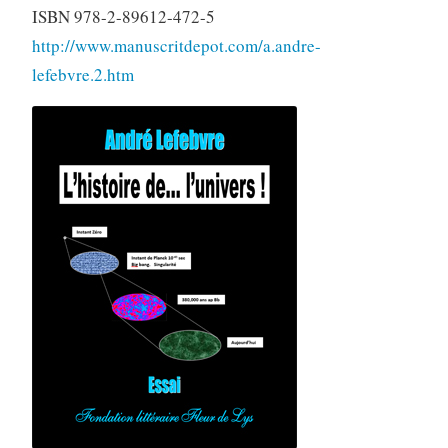
ISBN 978-2-89612-472-5
http://www.manuscritdepot.com/a.andre-
lefebvre.2.htm