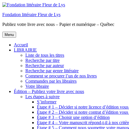
Aller
au
Fondation littéraire Fleur de Lys
contenu
principal
Publiez votre livre avec nous – Papier et numérique – Québec
Menu
Accueil
LIBRAIRIE
Liste de tous les titres
Recherche par titre
Recherche par auteur
Recherche par genre littéraire
Comment se procurer l’un de nos livres
Commandes par les libraires
Votre libraire
Édition – Publiez votre livre avec nous
Les étapes à suivre
S’informer
Étape # 1 – Décider si notre licence d’édition vous
Étape # 2 – Décider si notre contrat d’édition vous
Étape # 3 – Choisir une option d’édition
Étape # 4 – Votre manuscrit répond-t-il à nos critèr
Étape # 5 – Comment nous soumettre votre manusc