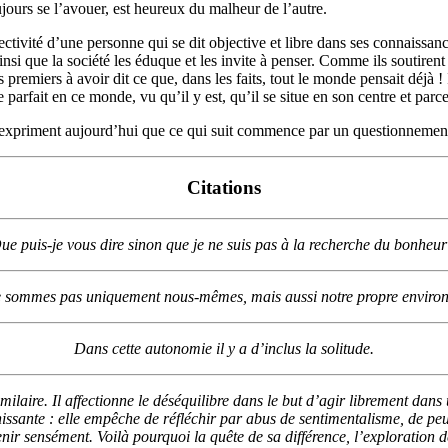
jours se l’avouer, est heureux du malheur de l’autre.
ectivité d’une personne qui se dit objective et libre dans ses connaissance
insi que la société les éduque et les invite à penser. Comme ils soutiren
s premiers à avoir dit ce que, dans les faits, tout le monde pensait déjà
arfait en ce monde, vu qu’il y est, qu’il se situe en son centre et parce 
 s’expriment aujourd’hui que ce qui suit commence par un questionnement 
Citations
ue puis-je vous dire sinon que je ne suis pas à la recherche du bonheur
 sommes pas uniquement nous-mêmes, mais aussi notre propre enviro
Dans cette autonomie il y a d’inclus la solitude.
ilaire. Il affectionne le déséquilibre dans le but d’agir librement dans
sante : elle empêche de réfléchir par abus de sentimentalisme, de peur e
r sensément. Voilà pourquoi la quête de sa différence, l’exploration de s