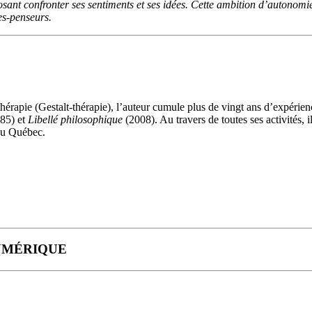
osant confronter ses sentiments et ses idées. Cette ambition d’autonomi
res-penseurs.
rapie (Gestalt-thérapie), l’auteur cumule plus de vingt ans d’expérienc
85) et
Libellé philoso­phique
(2008). Au travers de toutes ses activités, i
 du Québec.
UMÉRIQUE