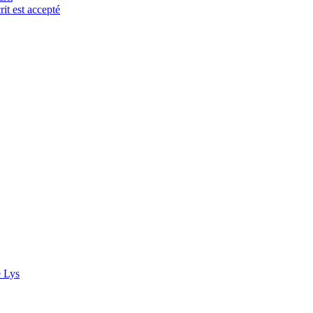
it est accepté
e Lys