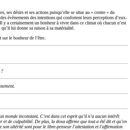
s, ses désirs et ses actions puisqu’elle se situe au « centre » du
t des évènements des intentions qui confortent leurs percep­tions d’eux-
 ! Il y a certainement un bonheur à vivre dans ce climat où chacun n’est
qu’il lui donne sa raison à sa matérialité.
sur le bonheur de l’être.
 ?
nnement.
 un monde inconstant. C’est dans cet esprit qu’il n’a aucun intérêt
t de culpa­bilité. De plus, la doxa affirme que tout a été dit et qu’en
on altérité sont pour le libre-penseur l’attes­tation et l’affirmation