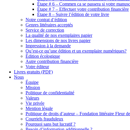
Étape # 6 – Commen ca se passera si votre manuscr
Étape # 7 – Effectuer votre contribution financière
Étape 8 – Suivre l’édition de votre livre
Notre contrat d’édition
Genres littéraires acceptés
Service de correction
La qualité de nos exemplaires papier
Les dimensions de nos livres papier
Impression à la demande
Qu’est-ce qu’une édition et un exemplaire numériques?
Édition écologique
Autre contribution financière
Votre éditeur
Livres gratuits (PDF)
Nous
Équipe
Mission
Politique de confidentialité
Valeurs
Vie privée
Mention légale
Politique de droits d’auteur – Fondation littéraire Fleur d
Courriels frauduleux
Pourquoi sans but lucratif ?
Besoin d’information additionnelle ?