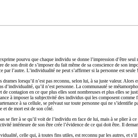
 s’exprime pourvu que chaque individu se donne l’impression d’être seul 
à-dire de son droit de s’imposer du fait même de sa conscience de son im
ar l’autre. L’individualité ne peut s’affirmer si la personne est seule ! 
ames lorsqu’il n’est pas reconnu, selon lui, à sa juste valeur. Alors en f
as d’indi­vidualité, qu’il n’est personne. La communauté se métamor­phos
et de contagion en ce que plus elles sont nom­breuses et plus elles se jus
sance à im­poser la subjectivité des individus qui les composent comme f
nance à sa cellule, se prévaut sur toute personne qui ne s’identifie pas
e et de mort est de son côté.
 pas se fier à se qu’il voit de l’individu en face de lui, mais à se plier
ctivité intérieure de son être crée l’évidence de ce qui doit être. Il dem
ualité, celle qui, à toutes fins utiles, est reconnu par les autres, et s