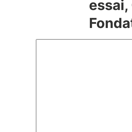
essai,
Fondat