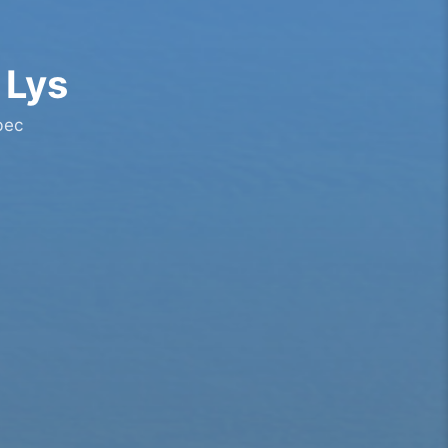
 Lys
bec