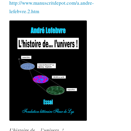
http://www.manuscritdepot.com/a.andre-
lefebvre.2.htm
L’histoire de… l’univers !