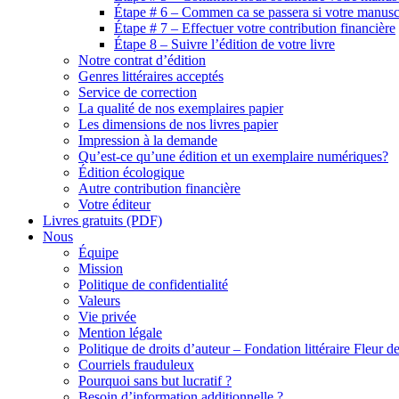
Étape # 6 – Commen ca se passera si votre manuscr
Étape # 7 – Effectuer votre contribution financière
Étape 8 – Suivre l’édition de votre livre
Notre contrat d’édition
Genres littéraires acceptés
Service de correction
La qualité de nos exemplaires papier
Les dimensions de nos livres papier
Impression à la demande
Qu’est-ce qu’une édition et un exemplaire numériques?
Édition écologique
Autre contribution financière
Votre éditeur
Livres gratuits (PDF)
Nous
Équipe
Mission
Politique de confidentialité
Valeurs
Vie privée
Mention légale
Politique de droits d’auteur – Fondation littéraire Fleur d
Courriels frauduleux
Pourquoi sans but lucratif ?
Besoin d’information additionnelle ?