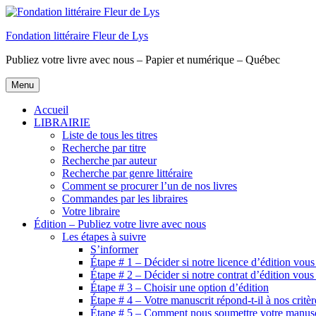
Aller
au
Fondation littéraire Fleur de Lys
contenu
principal
Publiez votre livre avec nous – Papier et numérique – Québec
Menu
Accueil
LIBRAIRIE
Liste de tous les titres
Recherche par titre
Recherche par auteur
Recherche par genre littéraire
Comment se procurer l’un de nos livres
Commandes par les libraires
Votre libraire
Édition – Publiez votre livre avec nous
Les étapes à suivre
S’informer
Étape # 1 – Décider si notre licence d’édition vous
Étape # 2 – Décider si notre contrat d’édition vous
Étape # 3 – Choisir une option d’édition
Étape # 4 – Votre manuscrit répond-t-il à nos critèr
Étape # 5 – Comment nous soumettre votre manusc