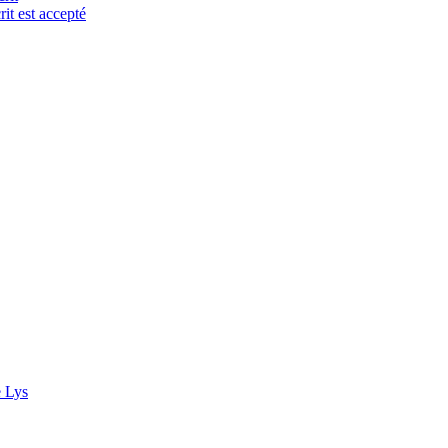
it est accepté
e Lys