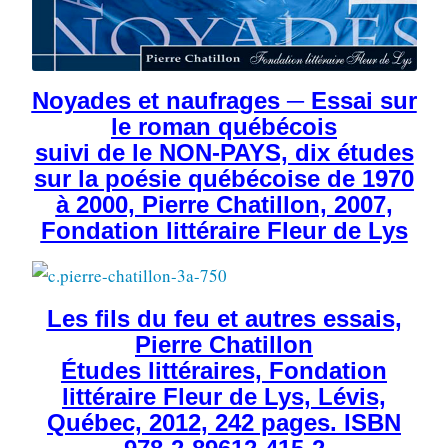
Noyades et naufrages ─ Essai sur
le roman québécois
suivi de le NON-PAYS, dix études
sur la poésie québécoise de 1970
à 2000, Pierre Chatillon, 2007,
Fondation littéraire Fleur de Lys
Les fils du feu et autres essais,
Pierre Chatillon
Études littéraires, Fondation
littéraire Fleur de Lys, Lévis,
Québec, 2012, 242 pages. ISBN