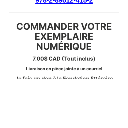
978-2-89612-415-2
COMMANDER VOTRE
EXEMPLAIRE
NUMÉRIQUE
7.00$ CAD (Tout inclus)
Livraison en pièce jointe à un courriel
Je fais un don à la Fondation littéraire
Fleur de Lys pour obtenir un exemplaire
numérique en format PDF du livre
La Clé de Sol – Carnet d’un écrivain-
compositeur, Pierre Chatillon