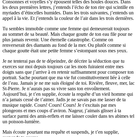
Consonnes et voyelles s’y épousent telles des houles douces. Dans
les deux premières lettres, j’entends l’écho de ton rire qui scintille en
myriades d’étincelles humides. Dans les trois suivantes, j’entends un
appel à la vie. Et j’entends la couleur de l’air dans les trois dernières.
Tu sembles immobile comme une femme qui demeurerait toujours
au sommet de sa beauté. Mais chaque goutte de ton eau file pour ne
plus jamais revenir. Une éternelle catastrophe. Comme on
renverserait des diamants au fond de la mer. Ou plutôt comme si
chaque goutte était une petite femme s’estompant sous mes yeux.
Je ne tenterai pas de te dépeindre, de décrire la séduction que tu
exerces sur moi depuis toujours car les mots fuiraient entre mes
doigts sans que j’arrive à en retenir suffisamment pour composer ton
portrait. Sache pourtant que ma vie fut constitutivement liée à celle
de l’eau. Jamais je ne me suis éloigné de toi. Rivière, fleuve, mer, lac
St-Pierre. Je n’aurais pas su vivre sans ton envoûtement.
Aujourd’hui, je t’en supplie, écoute la requête d’un vieil homme qui
n’a jamais cessé de t’aimer. Jadis je ne savais pas me lasser de ta
musique rapide. Cours! Cours! Cours! Je t’excitais par mes
plongeons et mes coups d’aviron. Nageur, j’aimais glisser à ta
surface parmi des amis-reflets et me laisser couler dans tes abimes tel
un poisson-lumière.
Mais écoute pourtant ma requête et suspends, je t’en supplie,