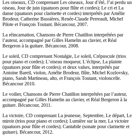
Les oiseaux, CD comprenant Les oiseaux, Jour d’été, J’ai perdu un
oiseau, Jour de juin (quatuors pour flûte et cordes); Le cri et La
danse (quatuors pour clarinette et cordes) interprétés par Amélie
Brodeur, Catherine Bussières, Renée-Claude Perreault, Michel
Pilote et François Toutant. Bécancour, 2007.
La réincarnation, Chansons de Pierre Chatillon interprétées par
l’auteur, accompagné par Gilles Hamelin au clavier, et Réal
Bergeron à la guitare. Bécancour, 2008.
Le soleil, CD comprenant Nostalgie, Le soleil, Crépuscule (trios
pour piano et cordes); L’oiseau moqueur, L’éclipse, La plainte
(quatuors pour flûte et cordes); et deux valses, interprétés par
Antoine Bareil, violon, Amélie Brodeur, flûte, Michel Kozlovsky,
piano, Sarah Martineau, alto, et François Toutant, violoncelle.
Bécancour 2010.
Le voilier, Chansons de Pierre Chatillon interprétées par l’auteur,
accompagné par Gilles Hamelin au clavier, et Réal Bergeron à la
guitare. Bécancour, 2011.
La victoire, CD comprenant La jeunesse, Septembre, Le départ, Le
miroir (trios pour piano et cordes); Lumière sur la mer, La victoire
(quatuors pour flûte et cordes); Cantabile (sonate pour clarinette et
guitare). Bécancour, 2012.