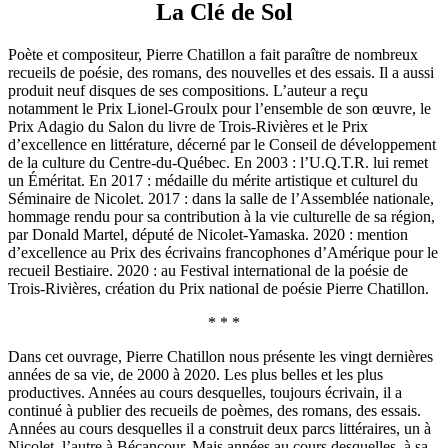
La Clé de Sol
Poète et compositeur, Pierre Chatillon a fait paraître de nombreux
recueils de poésie, des romans, des nouvelles et des essais. Il a aussi
produit neuf disques de ses compositions. L’auteur a reçu
notamment le Prix Lionel-Groulx pour l’ensemble de son œuvre, le
Prix Adagio du Salon du livre de Trois-Rivières et le Prix
d’excellence en littérature, décerné par le Conseil de développement
de la culture du Centre-du-Québec. En 2003 : l’U.Q.T.R. lui remet
un Éméritat. En 2017 : médaille du mérite artistique et culturel du
Séminaire de Nicolet. 2017 : dans la salle de l’Assemblée nationale,
hommage rendu pour sa contribution à la vie culturelle de sa région,
par Donald Martel, député de Nicolet-Yamaska. 2020 : mention
d’excellence au Prix des écrivains francophones d’Amérique pour le
recueil Bestiaire. 2020 : au Festival international de la poésie de
Trois-Rivières, création du Prix national de poésie Pierre Chatillon.
* * *
Dans cet ouvrage, Pierre Chatillon nous présente les vingt dernières
années de sa vie, de 2000 à 2020. Les plus belles et les plus
productives. Années au cours desquelles, toujours écrivain, il a
continué à publier des recueils de poèmes, des romans, des essais.
Années au cours desquelles il a construit deux parcs littéraires, un à
Nicolet, l’autre à Bécancour. Mais années au cours desquelles, à sa