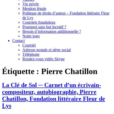
Vie privée
Mention légale
Politique de droits d’auteur – Fondation littéraire Fleur
de Lys
Courriels frauduleux
Pourquoi sans but lucratif ?
Besoin d’information additionnelle ?
Notre logo
Contact
Courriel
Adresse postale et siège social
Téléphone
Rendez-vous vidéo Skype
Étiquette :
Pierre Chatillon
La Clé de Sol ─ Carnet d’un écrivain-
compositeur, autobiographie, Pierre
Chatillon, Fondation littéraire Fleur de
Lys