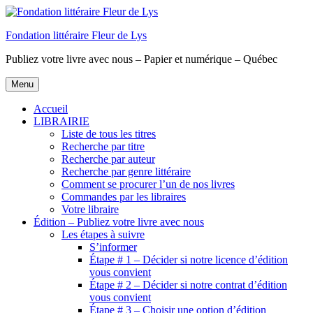
Aller
au
Fondation littéraire Fleur de Lys
contenu
principal
Publiez votre livre avec nous – Papier et numérique – Québec
Menu
Accueil
LIBRAIRIE
Liste de tous les titres
Recherche par titre
Recherche par auteur
Recherche par genre littéraire
Comment se procurer l’un de nos livres
Commandes par les libraires
Votre libraire
Édition – Publiez votre livre avec nous
Les étapes à suivre
S’informer
Étape # 1 – Décider si notre licence d’édition
vous convient
Étape # 2 – Décider si notre contrat d’édition
vous convient
Étape # 3 – Choisir une option d’édition