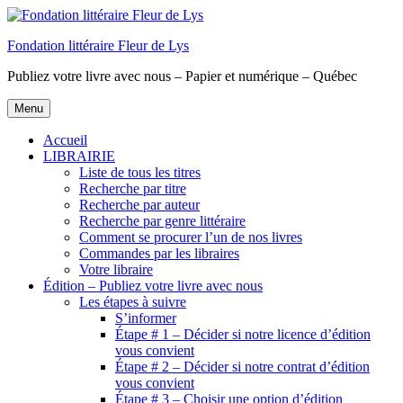
Aller
au
Fondation littéraire Fleur de Lys
contenu
principal
Publiez votre livre avec nous – Papier et numérique – Québec
Menu
Accueil
LIBRAIRIE
Liste de tous les titres
Recherche par titre
Recherche par auteur
Recherche par genre littéraire
Comment se procurer l’un de nos livres
Commandes par les libraires
Votre libraire
Édition – Publiez votre livre avec nous
Les étapes à suivre
S’informer
Étape # 1 – Décider si notre licence d’édition
vous convient
Étape # 2 – Décider si notre contrat d’édition
vous convient
Étape # 3 – Choisir une option d’édition