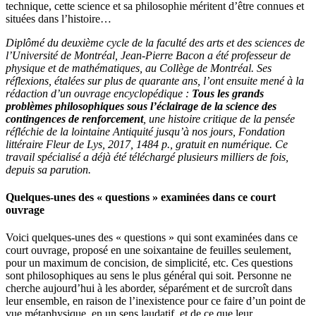
technique, cette science et sa philosophie méritent d’être connues et
situées dans l’histoire…
Diplômé du deuxième cycle de la faculté des arts et des sciences de
l’Université de Montréal, Jean-Pierre Bacon a été professeur de
physique et de mathématiques, au Collège de Montréal. Ses
réflexions, étalées sur plus de quarante ans, l’ont ensuite mené à la
rédaction d’un ouvrage encyclopédique :
Tous les grands
problèmes philosophiques sous l’éclairage de la science des
contingences de renforcement
, une histoire critique de la pensée
réfléchie de la lointaine Antiquité jusqu’à nos jours, Fondation
littéraire Fleur de Lys, 2017, 1484 p., gratuit en numérique. Ce
travail spécialisé a déjà été téléchargé plusieurs milliers de fois,
depuis sa parution.
Q
uelques-unes des « questions » examinées dans ce court
ouvrage
Voici quelques-unes des « questions » qui sont examinées dans ce
court ouvrage, proposé en une soixantaine de feuilles seulement,
pour un maximum de concision, de simplicité, etc. Ces questions
sont philosophiques au sens le plus général qui soit. Personne ne
cherche aujourd’hui à les aborder, séparément et de surcroît dans
leur ensemble, en raison de l’inexistence pour ce faire d’un point de
vue métaphysique, en un sens laudatif, et de ce que leur