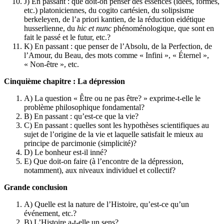
J) En passant : que doit-on penser des essences (idées, formes,
etc.) platoniciennes, du cogito cartésien, du solipsisme
berkeleyen, de l’a priori kantien, de la réduction eidétique
husserlienne, du
hic et nunc
phénoménologique, que sont en
fait le passé et le futur, etc.?
K) En passant : que penser de l’Absolu, de la Perfection, de
l’Amour, du Beau, des mots comme « Infini », « Éternel »,
« Non-être », etc.
Cinquième chapitre : La dépression
A) La question « Être ou ne pas être? » exprime-t-elle le
problème philosophique fondamental?
B) En passant : qu’est-ce que la vie?
C) En passant : quelles sont les hypothèses scientifiques au
sujet de l’origine de la vie et laquelle satisfait le mieux au
principe de parcimonie (simplicité)?
D) Le bonheur est-il inné?
E) Que doit-on faire (à l’encontre de la dépression,
notamment), aux niveaux individuel et collectif?
Grande conclusion
A) Quelle est la nature de l’Histoire, qu’est-ce qu’un
événement, etc.?
B) L’Histoire a-t-elle un sens?