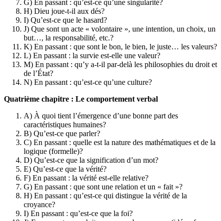
G) En passant : qu’est-ce qu’une singularité?
H) Dieu joue-t-il aux dés?
I) Qu’est-ce que le hasard?
J) Que sont un acte « volontaire », une intention, un choix, un
but…, la responsabilité, etc.?
K) En passant : que sont le bon, le bien, le juste… les valeurs?
L) En passant : la survie est-elle une valeur?
M) En passant : qu’y a-t-il par-delà les philosophies du droit et
de l’État?
N) En passant : qu’est-ce qu’une culture?
Quatrième chapitre : Le comportement verbal
A) À quoi tient l’émergence d’une bonne part des
caractéristiques humaines?
B) Qu’est-ce que parler?
C) En passant : quelle est la nature des mathématiques et de la
logique (formelle)?
D) Qu’est-ce que la signification d’un mot?
E) Qu’est-ce que la vérité?
F) En passant : la vérité est-elle relative?
G) En passant : que sont une relation et un « fait »?
H) En passant : qu’est-ce qui distingue la vérité de la
croyance?
I) En passant : qu’est-ce que la foi?