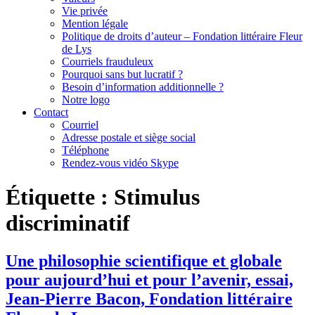
Vie privée
Mention légale
Politique de droits d’auteur – Fondation littéraire Fleur
de Lys
Courriels frauduleux
Pourquoi sans but lucratif ?
Besoin d’information additionnelle ?
Notre logo
Contact
Courriel
Adresse postale et siège social
Téléphone
Rendez-vous vidéo Skype
Étiquette :
Stimulus
discriminatif
Une philosophie scientifique et globale
pour aujourd’hui et pour l’avenir, essai,
Jean-Pierre Bacon, Fondation littéraire