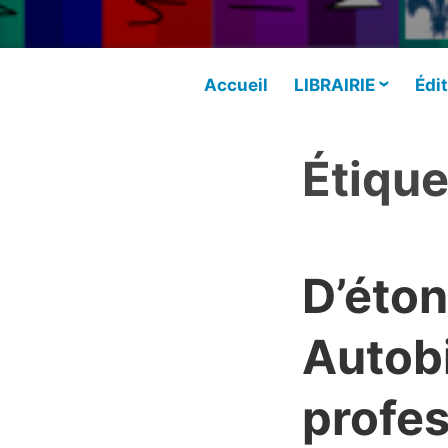
Accueil
LIBRAIRIE
Édit
Étique
D’éto
Autob
profes