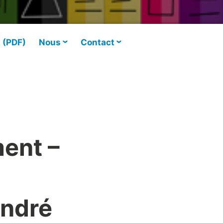
s (PDF)
Nous
Contact
ent –
André