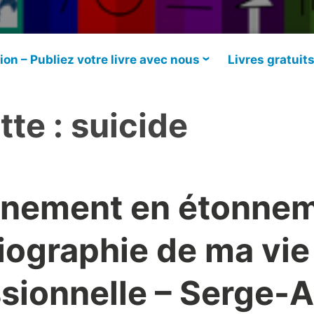
ion – Publiez votre livre avec nous
Livres gratuit
tte :
suicide
nnement en étonnem
iographie de ma vie
sionnelle – Serge-