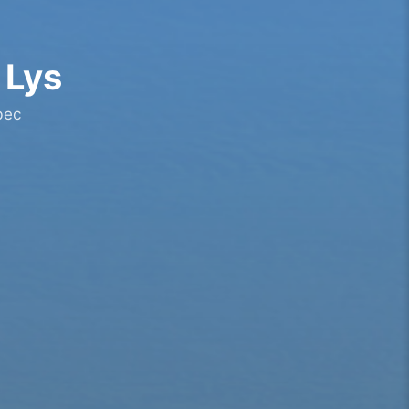
 Lys
bec