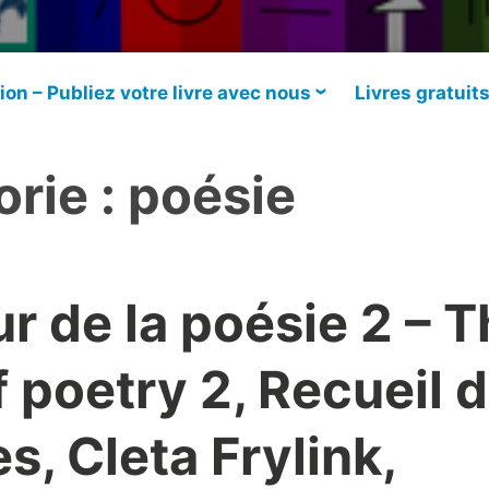
ion – Publiez votre livre avec nous
Livres gratuit
rie :
poésie
r de la poésie 2 – 
f poetry 2, Recueil 
, Cleta Frylink,