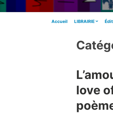
Accueil
LIBRAIRIE
Édit
Catégo
L’amou
love o
poèmes