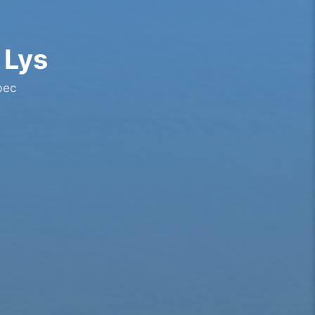
 Lys
bec