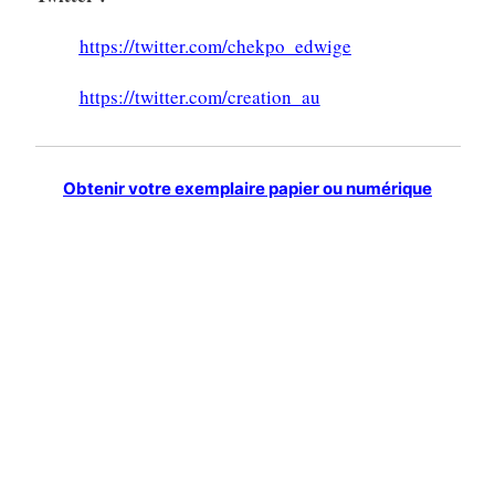
https://twitter.com/chekpo_edwige
https://twitter.com/creation_au
Obtenir votre exemplaire papier ou numérique
Voir aussi les tomes 1 et 2
La création poétique au service de la vie – Tome
1, Edwige Chekpo,
Recueil de poèmes, Fondation
littéraire Fleur de Lys
La création poétique au service de la vie – Tome
2 – La verdure de la vie, Edwige Chekpo,
Recueil