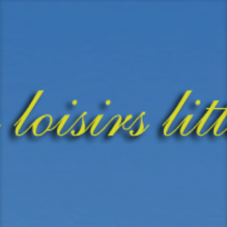
Aller
au
contenu
principal