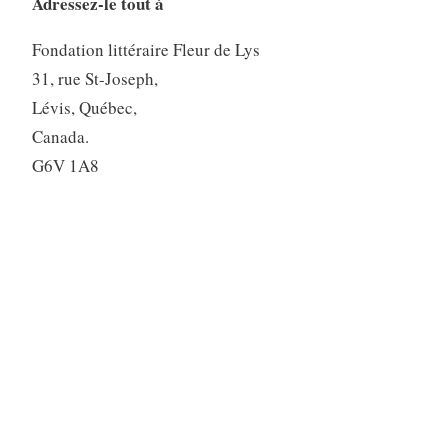
Adressez-le tout à
Fondation littéraire Fleur de Lys
31, rue St-Joseph,
Lévis, Québec,
Canada.
G6V 1A8
EXEMPLAIRE NUMÉRIQUE (PDF)
EXEMPLAIRE NUMÉRIQUE (PDF)
Paiement en ligne avec PayPal
Partout dans le monde : 7.00$ canadiens (Tout inclus)
Livraison en pièce jointe à un courriel