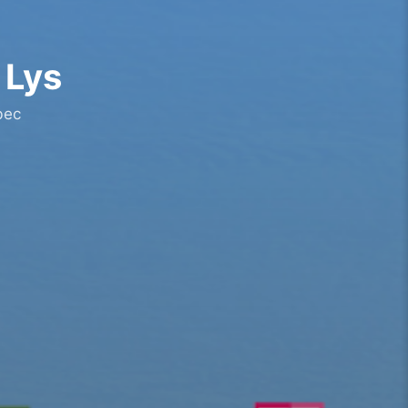
 Lys
bec