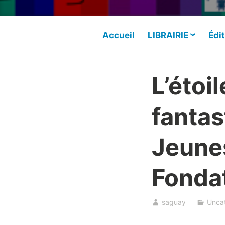
Accueil
LIBRAIRIE
Édit
L’étoi
fantas
Jeunes
Fondat
saguay
Unca