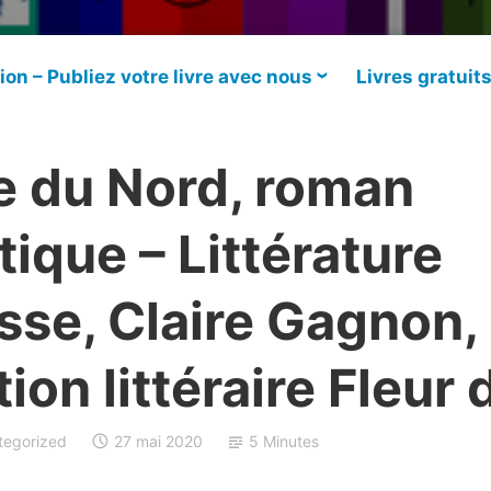
ion – Publiez votre livre avec nous
Livres gratuit
le du Nord, roman
tique – Littérature
se, Claire Gagnon,
ion littéraire Fleur 
tegorized
27 mai 2020
5 Minutes