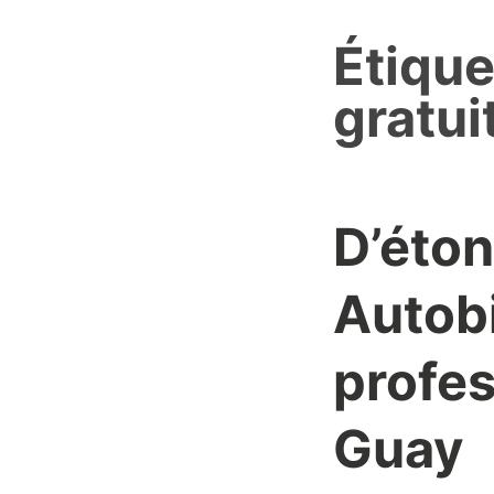
Étique
gratui
D’éto
Autob
profes
Guay