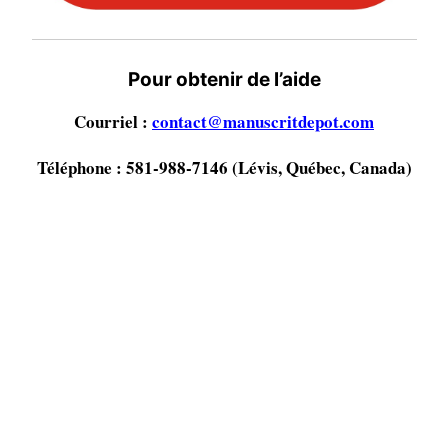
Pour obtenir de l’aide
Courriel :
contact@manuscritdepot.com
Téléphone : 581-988-7146 (Lévis, Québec, Canada)
Marqué
#livredici
#livresdici
âme
antéchrits
bible
chrétien
Dieu
divin
ebook
éducation chrétienne
enfer
éternel
évangéliste
évangiles
Fils de Dieu
Fondation littéraire Fleur de Lys
grâce
Guillaume Dionne
immortalité
Jésus